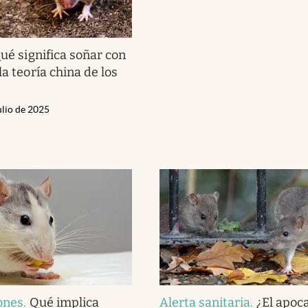
ué significa soñar con
la teoría china de los
ulio de 2025
ones
.
Qué implica
Alerta sanitaria
.
¿El apoca