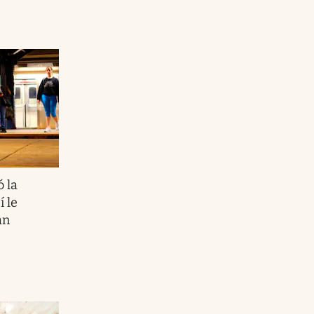
 la
í le
an