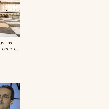
as: los
s roedores
3