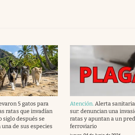
evaron 5 gatos para
Atención
.
Alerta sanitari
as ratas que invadían
sur: denuncian una invas
o siglo después se
ratas y apuntan a un pred
 una de sus especies
ferroviario
jueves, 04 de Junio de 2026