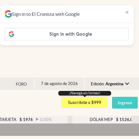
×
Sign in to El Cronista with Google
7 de agosto de 2026
Edición:
Argentina
FORO
¡Navegá sin limites!
Argentina
Suscribite x $999
Ingresá
España
México
1976
0.00
%
DÓLAR MEP
$
1526,03
0.43
%
USA
Colombia