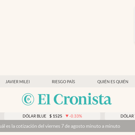
JAVIER MILEI
RIESGO PAÍS
QUIÉN ES QUIÉN
DÓLAR BLUE
$
1525
-0.33
%
DÓLAR TARJETA
$
ción del viernes 7 de agosto minuto a minuto