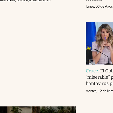
lunes, 03 de Ago
Cruce
.
El Gob
“miserable” p
hantavirus p
martes, 12 de Ma