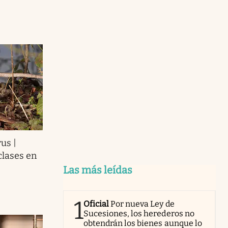
us |
clases en
Las más leídas
1
Oficial
Por nueva Ley de
Sucesiones, los herederos no
obtendrán los bienes aunque lo