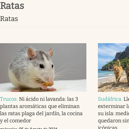
ratas
Infotechnology
Clase
ratas
Clima
Mundial 2026
Eventos Corporativos
El Cronista Studio
Mediakit
abre en nueva pestaña
Trucos
.
Ni ácido ni lavanda: las 3
Sudáfrica
.
Ll
plantas aromáticas que eliminan
exterminar l
las ratas plaga del jardín, la cocina
su isla: medi
y el comedor
quedaron sin
icónicas
miércoles, 05 de Agosto de 2026