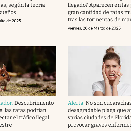
as, según la teoría
llegado? Aparecen en las 
 sueños
gran cantidad de ratas m
tras las tormentas de ma
ulio de 2025
viernes, 28 de Marzo de 2025
lador
.
Descubrimiento
Alerta
.
No son cucarachas
: las ratas podrían
desagradable plaga que a
ctar el tráfico ilegal
varias ciudades de Florid
estre
provocar graves enferme