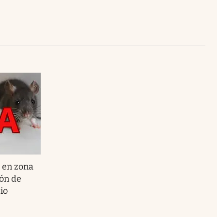
Uruguay
a en zona
ión de
io