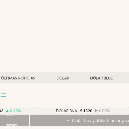
Últimas noticias
Dólar
Members
Economía y Política
Finanzas y Mercados
Mercados Online
ÚLTIMAS NOTICIAS
DÓLAR
DÓLAR BLUE
Negocios
Columnistas
Otras secciones
DÓLAR BNA
$
1520
0.00
%
EN
Dólar hoy y dólar blue hoy: cuál es la cotiza
Apertura
VIVO