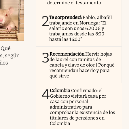
determine el testamento
2
Te sorprenderá
Pablo, albañil
trabajando en Noruega: “El
salario son unos 6.200€ y
trabajamos desde las 8:00
hasta las 16:00”
.
Qué
3
Recomendación
Hervir hojas
as, según
de laurel con ramitas de
eños
canela y clavo de olor | Por qué
recomiendan hacerlo y para
qué sirve
4
Colombia
Confirmado: el
Gobierno visitará casa por
casa con personal
administrativo para
comprobar la existencia de los
titulares de pensiones en
Colombia