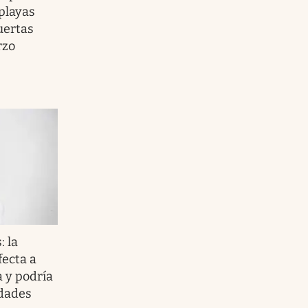
playas
uertas
rzo
: la
fecta a
a y podría
dades