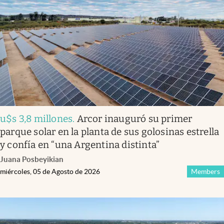
Infotechnology
Clase
Clima
Mundial 2026
Eventos Corporativos
El Cronista Studio
u$s 3,8 millones
.
Arcor inauguró su primer
Mediakit
parque solar en la planta de sus golosinas estrella
abre en nueva pestaña
y confía en “una Argentina distinta”
Argentina
Juana Posbeyikian
miércoles, 05 de Agosto de 2026
Members