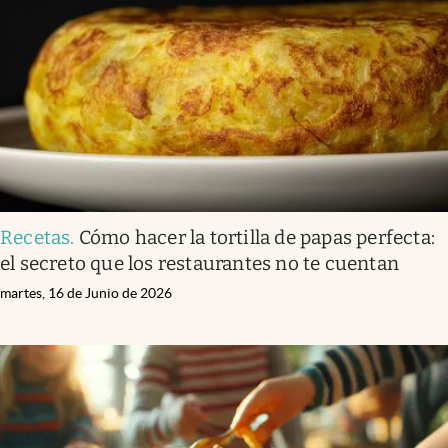
Infotechnology
Clase
Clima
Mundial 2026
Eventos Corporativos
El Cronista Studio
Recetas
.
Cómo hacer la tortilla de papas perfecta:
Mediakit
el secreto que los restaurantes no te cuentan
abre en nueva pestaña
Argentina
martes, 16 de Junio de 2026