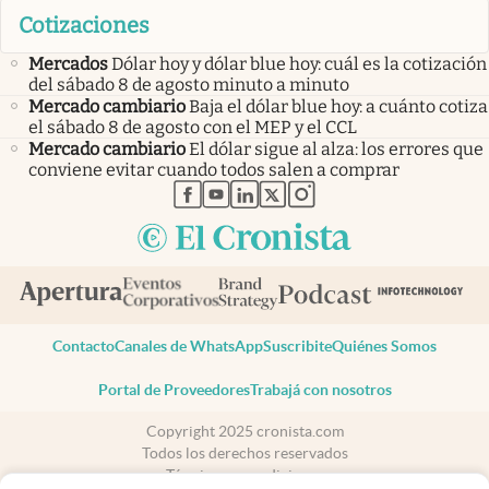
Cotizaciones
Mercados
Dólar hoy y dólar blue hoy: cuál es la cotización
del sábado 8 de agosto minuto a minuto
Mercado cambiario
Baja el dólar blue hoy: a cuánto cotiza
el sábado 8 de agosto con el MEP y el CCL
Mercado cambiario
El dólar sigue al alza: los errores que
conviene evitar cuando todos salen a comprar
abre en nueva pestaña
abre en nueva pestaña
abre en nueva pestaña
abre en nueva pestaña
abre en nueva pestaña
Contacto
Canales de WhatsApp
Suscribite
Quiénes Somos
Portal de Proveedores
Trabajá con nosotros
Copyright 2025 cronista.com
Todos los derechos reservados
Términos y condiciones