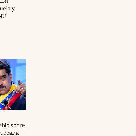
ión
uela y
ONU
abló sobre
rrocar a