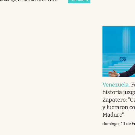
Venezuela
.
F
historia juz
Zapatero: “C
y lucraron c
Maduro”
domingo, 11 de E