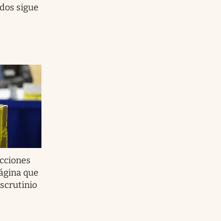
dos sigue
cciones
página que
escrutinio