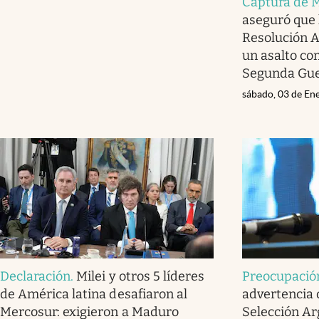
Captura de 
aseguró que 
Resolución A
un asalto co
Segunda Gue
sábado, 03 de En
Declaración
.
Milei y otros 5 líderes
Preocupació
de América latina desafiaron al
advertencia d
Mercosur: exigieron a Maduro
Selección Ar