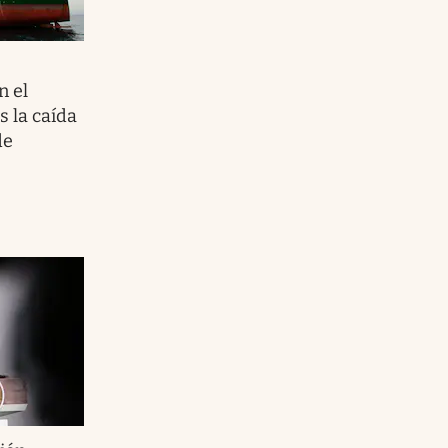
n el
s la caída
de