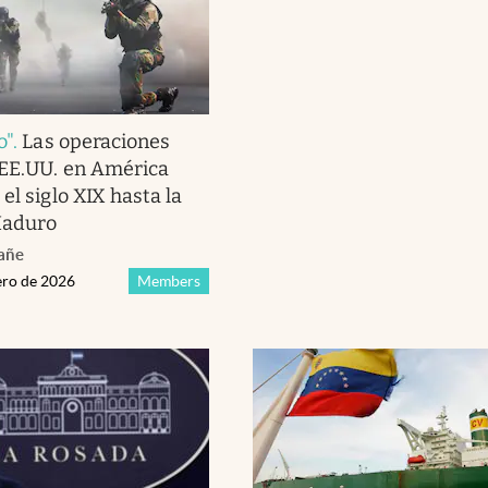
o"
.
Las operaciones
 EE.UU. en América
el siglo XIX hasta la
Maduro
fañe
ero de 2026
Members