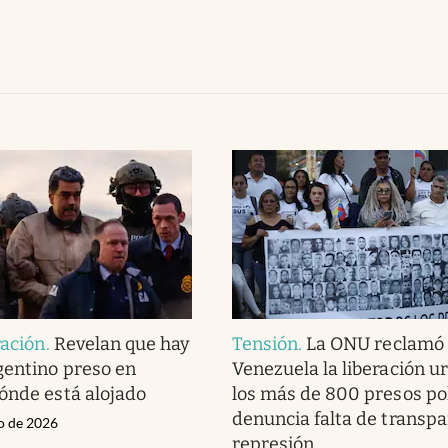
ración
.
Revelan que hay
Tensión
.
La ONU reclamó
gentino preso en
Venezuela la liberación u
ónde está alojado
los más de 800 presos pol
denuncia falta de transpa
ro de 2026
represión