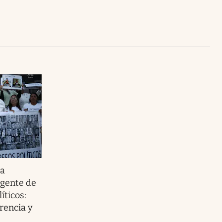
Uruguay
 a
rgente de
íticos:
rencia y