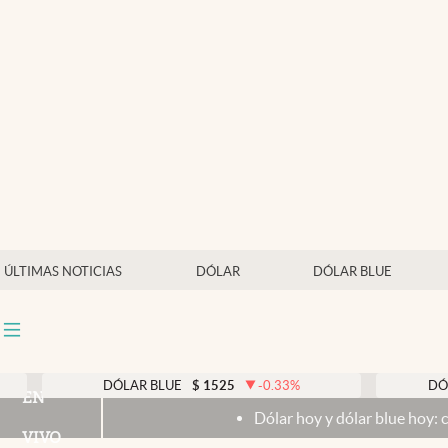
Últimas noticias
Dólar
Members
Economía y Política
Finanzas y Mercados
Mercados Online
ÚLTIMAS NOTICIAS
DÓLAR
DÓLAR BLUE
Negocios
Columnistas
Otras secciones
DÓLAR BLUE
$
1525
-0.33
%
DÓLAR TARJETA
EN
Dólar hoy y dólar blue hoy: cuál es la cotización
Apertura
VIVO