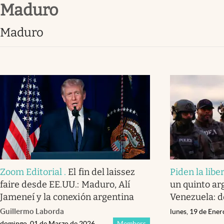
Maduro
Infotechnology
Clase
Maduro
Clima
Mundial 2026
Eventos Corporativos
El Cronista Studio
Mediakit
abre en nueva pestaña
Zoom Editorial
.
El fin del laissez
Piden la libe
faire desde EE.UU.: Maduro, Alí
un quinto ar
Jameneí y la conexión argentina
Venezuela: d
Guillermo Laborda
lunes, 19 de Ene
domingo, 01 de Marzo de 2026
Members