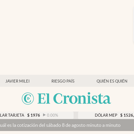
JAVIER MILEI
RIESGO PAÍS
QUIÉN ES QUIÉN
$
1976
0.00
%
DÓLAR MEP
$
1526,03
0.43
%
 del sábado 8 de agosto minuto a minuto