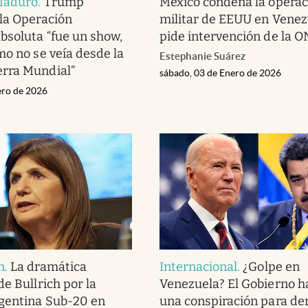
Maduro
.
Trump
México condena la operac
la Operación
militar de EEUU en Venez
bsoluta “fue un show,
pide intervención de la 
mo no se veía desde la
Estephanie Suárez
rra Mundial”
sábado, 03 de Enero de 2026
ero de 2026
n
.
La dramática
Internacional
.
¿Golpe en
e Bullrich por la
Venezuela? El Gobierno h
gentina Sub-20 en
una conspiración para de