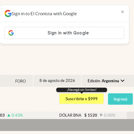
×
Sign in to El Cronista with Google
8 de agosto de 2026
Edición:
Argentina
FORO
¡Navegá sin limites!
Argentina
Suscribite x $999
Ingresá
España
México
DÓLAR BNA
$
1520
0.00
%
DÓ
USA
Dólar
Colombia