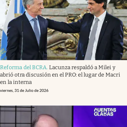
Infotechnology
Clase
Clima
Mundial 2026
Eventos Corporativos
El Cronista Studio
Reforma del BCRA
.
Lacunza respaldó a Milei y
Mediakit
abrió otra discusión en el PRO: el lugar de Macri
abre en nueva pestaña
en la interna
Argentina
viernes, 31 de Julio de 2026