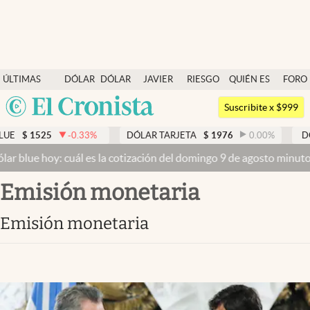
Últimas noticias
ÚLTIMAS
DÓLAR
DÓLAR
JAVIER
RIESGO
QUIÉN ES
FORO
Dólar
NOTICIAS
BLUE
MILEI
PAÍS
QUIÉN
Argentina
Members
Suscribite x $999
España
Economía y Política
-0.33
%
DÓLAR TARJETA
$
1976
0.00
%
DÓLAR MEP
$
1
México
cuál es la cotización del domingo 9 de agosto minuto a minuto
Dóla
Finanzas y Mercados
USA
emisión monetaria
Mercados Online
Colombia
Uruguay
Negocios
emisión monetaria
Columnistas
Otras secciones
Apertura