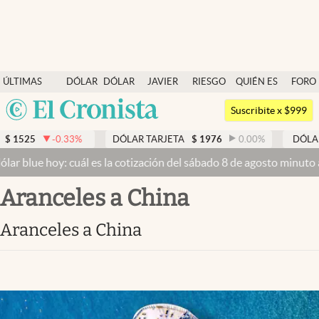
Últimas noticias
ÚLTIMAS
DÓLAR
DÓLAR
JAVIER
RIESGO
QUIÉN ES
FORO
Dólar
NOTICIAS
BLUE
MILEI
PAÍS
QUIÉN
Argentina
Members
Suscribite x $999
España
Economía y Política
33
%
DÓLAR TARJETA
$
1976
0.00
%
DÓLAR MEP
$
1526
México
 cuál es la cotización del sábado 8 de agosto minuto a minuto
Dólar
Finanzas y Mercados
USA
aranceles a China
Mercados Online
Colombia
Uruguay
Negocios
aranceles a China
Columnistas
Otras secciones
Apertura