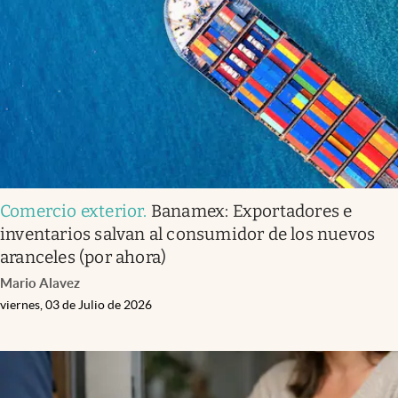
Infotechnology
Clase
Clima
Mundial 2026
Eventos Corporativos
El Cronista Studio
Comercio exterior
.
Banamex: Exportadores e
Mediakit
inventarios salvan al consumidor de los nuevos
abre en nueva pestaña
aranceles (por ahora)
Argentina
Mario Alavez
viernes, 03 de Julio de 2026