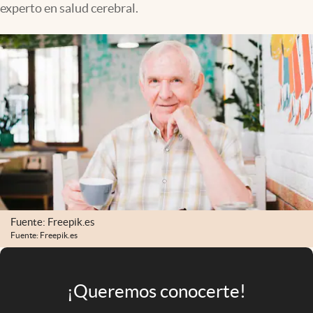
experto en salud cerebral.
Infotechnology
Clase
Clima
Mundial 2026
Eventos Corporativos
El Cronista Studio
Mediakit
abre en nueva pestaña
Argentina
Fuente: Freepik.es
Fuente: Freepik.es
¡Queremos conocerte!