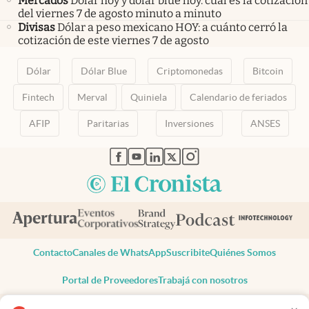
Mercados
Dólar hoy y dólar blue hoy: cuál es la cotización
del viernes 7 de agosto minuto a minuto
Divisas
Dólar a peso mexicano HOY: a cuánto cerró la
cotización de este viernes 7 de agosto
Dólar
Dólar Blue
Criptomonedas
Bitcoin
Fintech
Merval
Quiniela
Calendario de feriados
AFIP
Paritarias
Inversiones
ANSES
abre en nueva pestaña
abre en nueva pestaña
abre en nueva pestaña
abre en nueva pestaña
abre en nueva pestaña
Contacto
Canales de WhatsApp
Suscribite
Quiénes Somos
Portal de Proveedores
Trabajá con nosotros
Copyright 2025 cronista.com