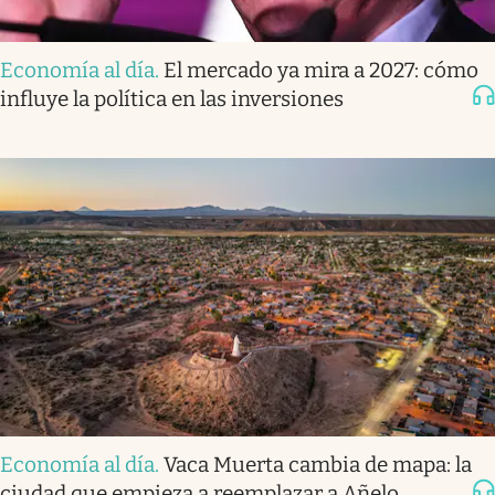
Economía al día
.
El mercado ya mira a 2027: cómo
influye la política en las inversiones
Economía al día
.
Vaca Muerta cambia de mapa: la
ciudad que empieza a reemplazar a Añelo