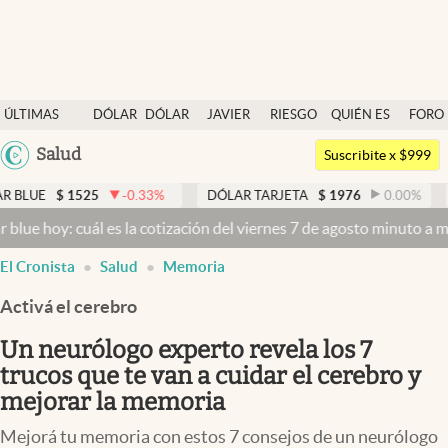
Últimas noticias
ÚLTIMAS
DÓLAR
DÓLAR
JAVIER
RIESGO
QUIÉN ES
FORO
Dólar
NOTICIAS
BLUE
MILEI
PAÍS
QUIÉN
Argentina
Salud
Members
Suscribite x $999
España
Economía y Política
525
-0.33
%
DÓLAR TARJETA
$
1976
0.00
%
DÓLAR ME
México
cuál es la cotización del viernes 7 de agosto minuto a minuto
Dólar 
Finanzas y Mercados
USA
El Cronista
Salud
Memoria
Mercados Online
Colombia
Uruguay
Activá el cerebro
Negocios
Un neurólogo experto revela los 7
Columnistas
trucos que te van a cuidar el cerebro y
Otras secciones
mejorar la memoria
Apertura
Mejorá tu memoria con estos 7 consejos de un neurólogo