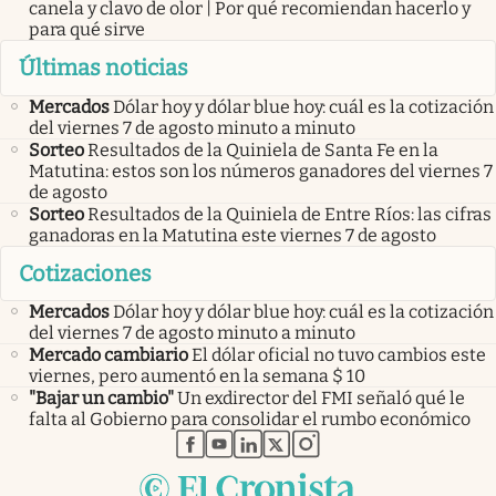
canela y clavo de olor | Por qué recomiendan hacerlo y
para qué sirve
Últimas noticias
Mercados
Dólar hoy y dólar blue hoy: cuál es la cotización
del viernes 7 de agosto minuto a minuto
Sorteo
Resultados de la Quiniela de Santa Fe en la
Matutina: estos son los números ganadores del viernes 7
de agosto
Sorteo
Resultados de la Quiniela de Entre Ríos: las cifras
ganadoras en la Matutina este viernes 7 de agosto
Cotizaciones
Mercados
Dólar hoy y dólar blue hoy: cuál es la cotización
del viernes 7 de agosto minuto a minuto
Mercado cambiario
El dólar oficial no tuvo cambios este
viernes, pero aumentó en la semana $ 10
"Bajar un cambio"
Un exdirector del FMI señaló qué le
falta al Gobierno para consolidar el rumbo económico
abre en nueva pestaña
abre en nueva pestaña
abre en nueva pestaña
abre en nueva pestaña
abre en nueva pestaña