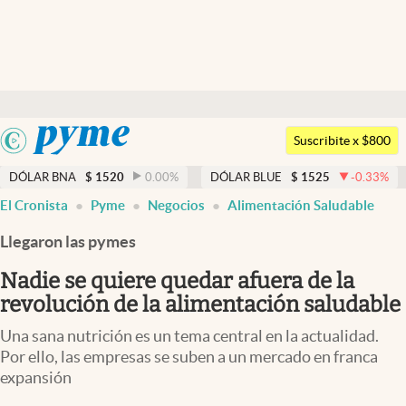
Últimas noticias
Dólar
Argentina
Members
Suscribite x $800
España
Economía y Política
DÓLAR BNA
$
1520
0.00
%
DÓLAR BLUE
$
1525
-0.33
%
México
El Cronista
Pyme
Negocios
Alimentación Saludable
Finanzas y Mercados
USA
Llegaron las pymes
Mercados Online
Colombia
Uruguay
Nadie se quiere quedar afuera de la
Negocios
revolución de la alimentación saludable
Columnistas
Una sana nutrición es un tema central en la actualidad.
Otras secciones
Por ello, las empresas se suben a un mercado en franca
expansión
Apertura