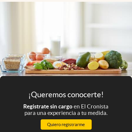
Infotechnology
Clase
Clima
Mundial 2026
Eventos Corporativos
El Cronista Studio
Mediakit
abre en nueva pestaña
Argentina
¡Queremos conocerte!
Registrate sin cargo
en El Cronista
para una experiencia a tu medida.
Quiero registrarme