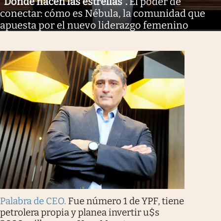
"Donde nacen las estrellas"
.
El poder de
conectar: cómo es Nébula, la comunidad que
apuesta por el nuevo liderazgo femenino
Palabra de CEO
.
Fue número 1 de YPF, tiene
petrolera propia y planea invertir u$s