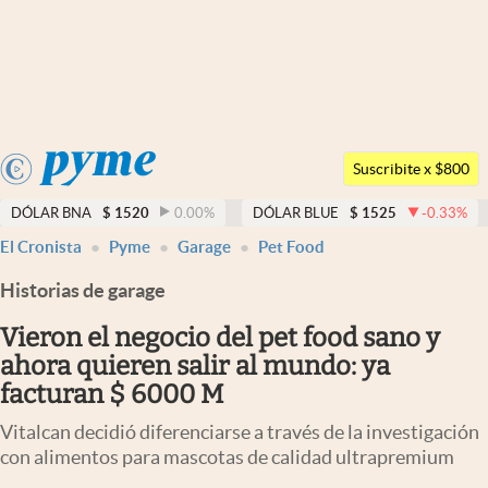
Últimas noticias
Dólar
Argentina
Members
Suscribite x $800
España
Economía y Política
DÓLAR BNA
$
1520
0.00
%
DÓLAR BLUE
$
1525
-0.33
%
México
El Cronista
Pyme
Garage
Pet Food
Finanzas y Mercados
USA
Historias de garage
Mercados Online
Colombia
Uruguay
Vieron el negocio del pet food sano y
Negocios
ahora quieren salir al mundo: ya
Columnistas
facturan $ 6000 M
Otras secciones
Vitalcan decidió diferenciarse a través de la investigación
con alimentos para mascotas de calidad ultrapremium
Apertura