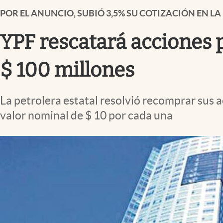
Infotechnology
POR EL ANUNCIO, SUBIÓ 3,5% SU COTIZACIÓN EN L
Clase
YPF rescatará acciones 
Clima
Mundial 2026
$ 100 millones
Eventos Corporativos
La petrolera estatal resolvió recomprar sus a
El Cronista Studio
valor nominal de $ 10 por cada una
Mediakit
abre en nueva pestaña