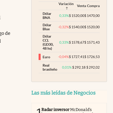
Variación
Venta
Compra
Dólar
0,33
%
$
1520,00
$
1470,00
l
BNA
Dólar
-0,32
%
$
1540,00
$
1520,00
Blue
go de
Dólar
l
CCL
0,33
%
$
1578,67
$
1571,43
(GD30,
48 hs)
-0,04
%
$
1727,41
$
1726,53
Euro
Real
0,01
%
$
292,18
$
292,02
brasileño
Las más leídas de Negocios
Radar inversor
McDonald’s