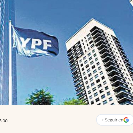
+
Seguir
en
3:00
abre en nueva p