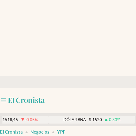
Últimas noticias
Dólar
Members
Economía y Política
Finanzas y Mercados
Mercados Online
Negocios
Columnistas
Otras secciones
5
-0.05
%
DÓLAR BNA
$
1520
0.33
%
Apertura
El Cronista
Negocios
YPF