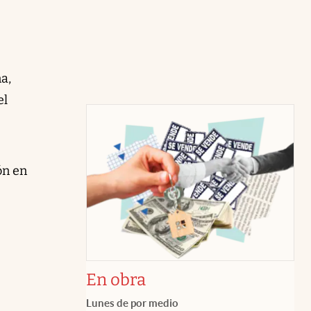
a,
el
ón en
En obra
Lunes de por medio