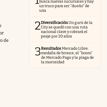
1
busca nuevas sucursales y hay
un truco para ser “dueño” de
una
2
Diversificación
Un gurú de la
s
City se quedó con una ruta
nacional clave y cobrará el
or
peaje por 20 años
vo de
3
Resultados
Mercado Libre:
medalla de bronce, el “boom”
de Mercado Pago y la plaga de
la morosidad