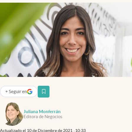
Infotechnology
Clase
Clima
Mundial 2026
Eventos Corporativos
El Cronista Studio
Mediakit
abre en nueva pestaña
Argentina
+
Seguir
en
abre en nueva pestaña
Juliana Monferrán
Editora de Negocios
Actualizado el
10 de Diciembre de 2021
10:33