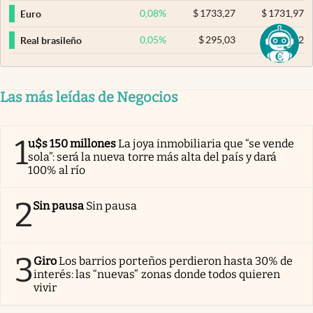
0,08
%
$
1733,27
$
1731,97
Euro
0,05
%
$
295,03
$
294,82
Real brasileño
Las más leídas de Negocios
1
u$s 150 millones
La joya inmobiliaria que “se vende
sola”: será la nueva torre más alta del país y dará
100% al río
2
Sin pausa
Sin pausa
3
Giro
Los barrios porteños perdieron hasta 30% de
interés: las “nuevas” zonas donde todos quieren
vivir