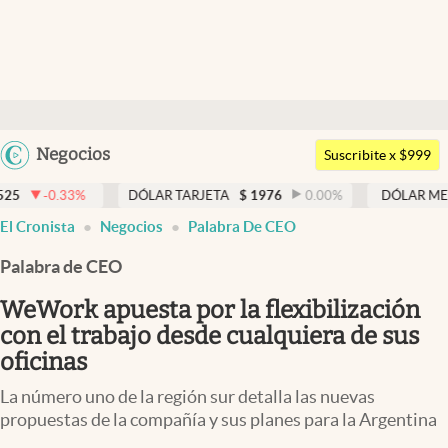
Últimas noticias
Dólar
Argentina
Negocios
Members
Suscribite x $999
España
Economía y Política
0.33
%
DÓLAR TARJETA
$
1976
0.00
%
DÓLAR MEP
$
152
México
El Cronista
Negocios
Palabra De CEO
Finanzas y Mercados
USA
Palabra de CEO
Mercados Online
Colombia
Uruguay
WeWork apuesta por la flexibilización
Negocios
con el trabajo desde cualquiera de sus
Columnistas
oficinas
Otras secciones
La número uno de la región sur detalla las nuevas
propuestas de la compañía y sus planes para la Argentina
Apertura