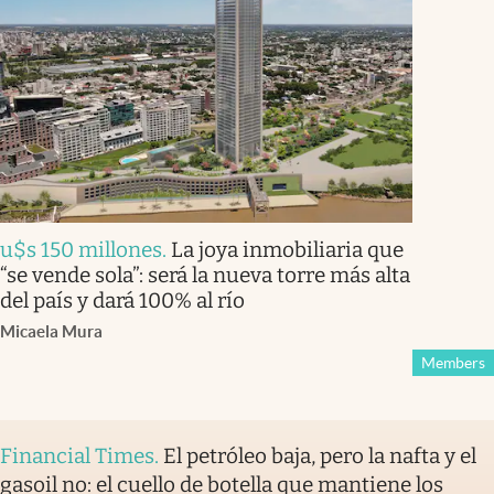
u$s 150 millones
.
La joya inmobiliaria que
“se vende sola”: será la nueva torre más alta
del país y dará 100% al río
Micaela Mura
Members
Financial Times
.
El petróleo baja, pero la nafta y el
gasoil no: el cuello de botella que mantiene los