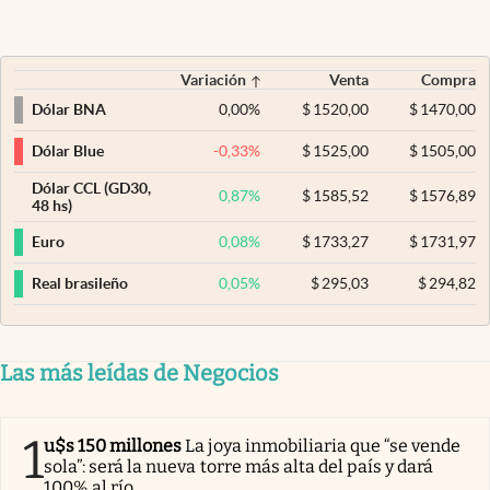
Variación
Venta
Compra
0,00
%
$
1520,00
$
1470,00
Dólar BNA
-0,33
%
$
1525,00
$
1505,00
Dólar Blue
Dólar CCL (GD30,
0,87
%
$
1585,52
$
1576,89
48 hs)
0,08
%
$
1733,27
$
1731,97
Euro
0,05
%
$
295,03
$
294,82
Real brasileño
Las más leídas de Negocios
1
u$s 150 millones
La joya inmobiliaria que “se vende
sola”: será la nueva torre más alta del país y dará
100% al río