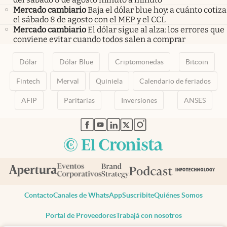
Mercado cambiario
Baja el dólar blue hoy: a cuánto cotiza
el sábado 8 de agosto con el MEP y el CCL
Mercado cambiario
El dólar sigue al alza: los errores que
conviene evitar cuando todos salen a comprar
Dólar
Dólar Blue
Criptomonedas
Bitcoin
Fintech
Merval
Quiniela
Calendario de feriados
AFIP
Paritarias
Inversiones
ANSES
abre en nueva pestaña
abre en nueva pestaña
abre en nueva pestaña
abre en nueva pestaña
abre en nueva pestaña
Contacto
Canales de WhatsApp
Suscribite
Quiénes Somos
Portal de Proveedores
Trabajá con nosotros