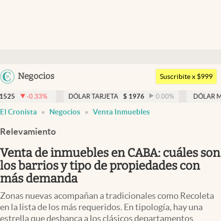
Últimas noticias
Dólar
Argentina
Negocios
Members
Suscribite x $999
España
Economía y Política
%
DÓLAR TARJETA
$
1976
0.00
%
DÓLAR MEP
$
1526,03
México
El Cronista
Negocios
Venta Inmuebles
Finanzas y Mercados
USA
Relevamiento
Mercados Online
Colombia
Uruguay
Venta de inmuebles en CABA: cuáles son
Negocios
los barrios y tipo de propiedades con
Columnistas
más demanda
Otras secciones
Zonas nuevas acompañan a tradicionales como Recoleta
en la lista de los más requeridos. En tipología, hay una
Apertura
estrella que desbanca a los clásicos departamentos