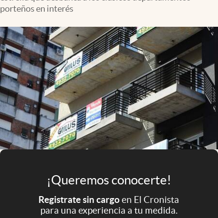
Infotechnology
porteños en interés
Clase
Clima
Mundial 2026
Eventos Corporativos
El Cronista Studio
Mediakit
abre en nueva pestaña
Argentina
¡Queremos conocerte!
Registrate sin cargo
en El Cronista
para una experiencia a tu medida.