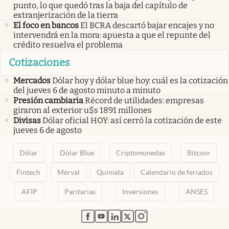
punto, lo que quedó tras la baja del capítulo de
extranjerización de la tierra
El foco en bancos
El BCRA descartó bajar encajes y no
intervendrá en la mora: apuesta a que el repunte del
crédito resuelva el problema
Cotizaciones
Mercados
Dólar hoy y dólar blue hoy: cuál es la cotización
del jueves 6 de agosto minuto a minuto
Presión cambiaria
Récord de utilidades: empresas
giraron al exterior u$s 1891 millones
Divisas
Dólar oficial HOY: así cerró la cotización de este
jueves 6 de agosto
Dólar
Dólar Blue
Criptomonedas
Bitcoin
Fintech
Merval
Quiniela
Calendario de feriados
AFIP
Paritarias
Inversiones
ANSES
abre en nueva pestaña
abre en nueva pestaña
abre en nueva pestaña
abre en nueva pestaña
abre en nueva pestaña