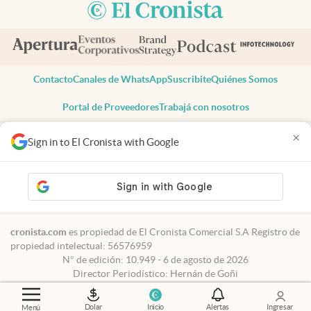
Contacto
Canales de WhatsApp
Suscribite
Quiénes Somos
Portal de Proveedores
Trabajá con nosotros
Copyright 2025 cronista.com
×
Sign in to El Cronista with Google
Todos los derechos reservados
Términos y condiciones
Privacidad
Consentimiento
Tel:
+54 11 7078-3270
cronista.com
es propiedad de El Cronista Comercial S.A Registro de
propiedad intelectual: 56576959
N° de edición: 10.949 - 6 de agosto de 2026
Director Periodístico: Hernán de Goñi
Dolar
Inicio
Alertas
Ingresar
Menú