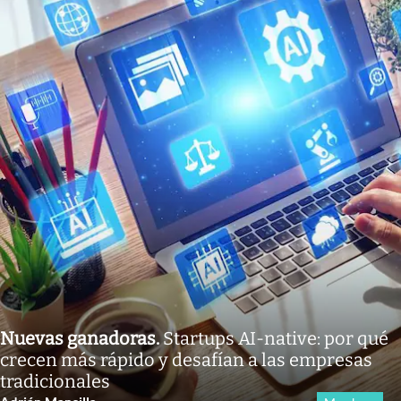
Nuevas ganadoras
.
Startups AI-native: por qué
crecen más rápido y desafían a las empresas
tradicionales