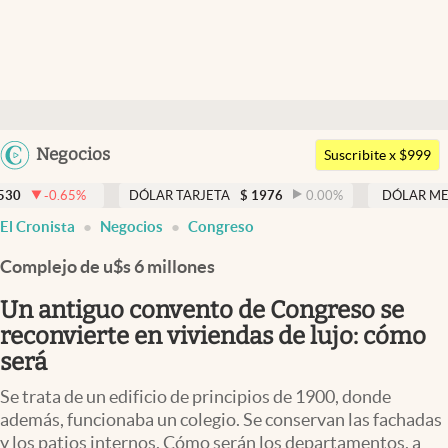
Últimas noticias
Dólar
Argentina
Negocios
Members
Suscribite x $999
España
Economía y Política
DÓLAR TARJETA
$
1976
0.00
%
DÓLAR MEP
$
1521,52
México
El Cronista
Negocios
Congreso
Finanzas y Mercados
USA
Complejo de u$s 6 millones
Mercados Online
Colombia
Uruguay
Un antiguo convento de Congreso se
Negocios
reconvierte en viviendas de lujo: cómo
Columnistas
será
Otras secciones
Se trata de un edificio de principios de 1900, donde
además, funcionaba un colegio. Se conservan las fachadas
Apertura
y los patios internos. Cómo serán los departamentos, a