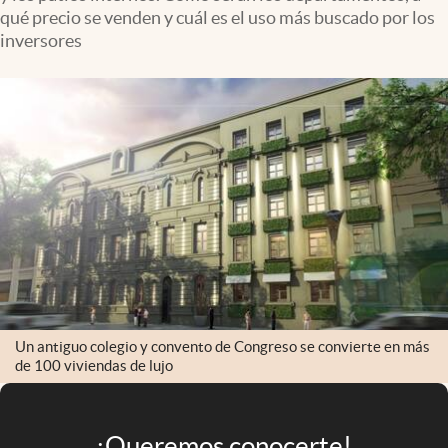
Infotechnology
qué precio se venden y cuál es el uso más buscado por los
inversores
Clase
Clima
Mundial 2026
Eventos Corporativos
El Cronista Studio
Mediakit
abre en nueva pestaña
Argentina
Un antiguo colegio y convento de Congreso se convierte en más
de 100 viviendas de lujo
¡Queremos conocerte!