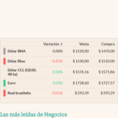
Variación
Venta
Compra
0,00
%
$
1520,00
$
1470,00
Dólar BNA
-0,65
%
$
1530,00
$
1510,00
Dólar Blue
Dólar CCL (GD30,
0,30
%
$
1576,16
$
1571,86
48 hs)
0,03
%
$
1728,60
$
1727,57
Euro
-0,01
%
$
293,39
$
293,29
Real brasileño
Las más leídas de Negocios