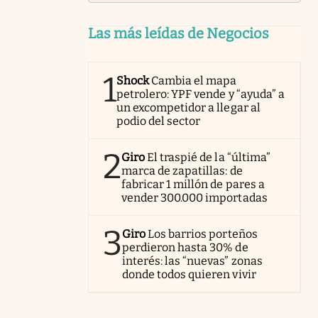
Las más leídas de Negocios
1
Shock
Cambia el mapa
petrolero: YPF vende y “ayuda” a
un excompetidor a llegar al
podio del sector
2
Giro
El traspié de la “última”
marca de zapatillas: de
fabricar 1 millón de pares a
vender 300.000 importadas
3
Giro
Los barrios porteños
perdieron hasta 30% de
interés: las “nuevas” zonas
donde todos quieren vivir