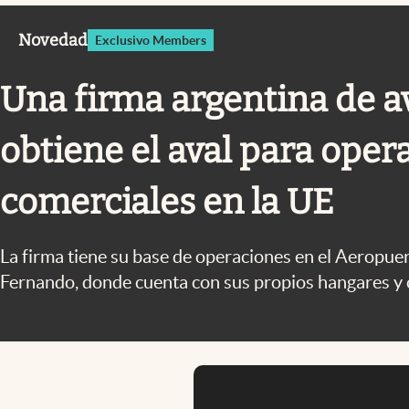
Infotechnology
Novedad
Exclusivo Members
Clase
Clima
Una firma argentina de a
Mundial 2026
obtiene el aval para oper
Eventos Corporativos
El Cronista Studio
comerciales en la UE
Mediakit
abre en nueva pestaña
La firma tiene su base de operaciones en el Aeropue
Fernando, donde cuenta con sus propios hangares y c