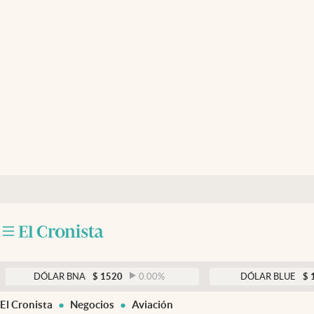
Últimas noticias
Dólar
Members
Economía y Política
Finanzas y Mercados
Mercados Online
Negocios
Columnistas
Otras secciones
DÓLAR BNA
$
1520
0.00
%
DÓLAR BLUE
$
1530
Apertura
El Cronista
Negocios
Aviación