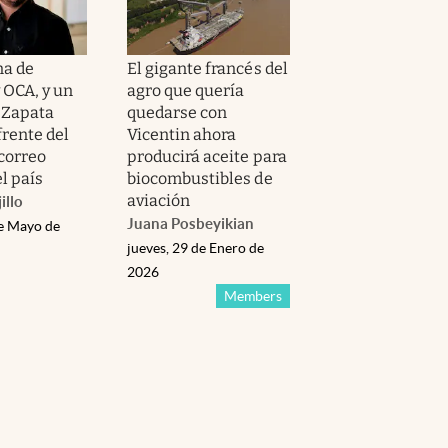
na de
El gigante francés del
 OCA, y un
agro que quería
 Zapata
quedarse con
frente del
Vicentin ahora
 correo
producirá aceite para
l país
biocombustibles de
aviación
illo
Juana Posbeyikian
de Mayo de
jueves, 29 de Enero de
2026
Members