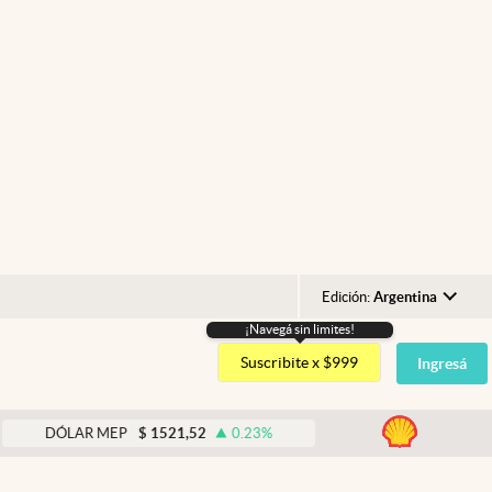
Edición:
Argentina
¡Navegá sin limites!
Argentina
Suscribite x $999
Ingresá
España
México
abre
DÓLAR MEP
$
1521,52
0.23
%
DÓLAR BNA
$
1520
USA
Colombia