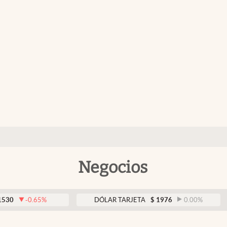
Negocios
-0.65
%
DÓLAR TARJETA
$
1976
0.00
%