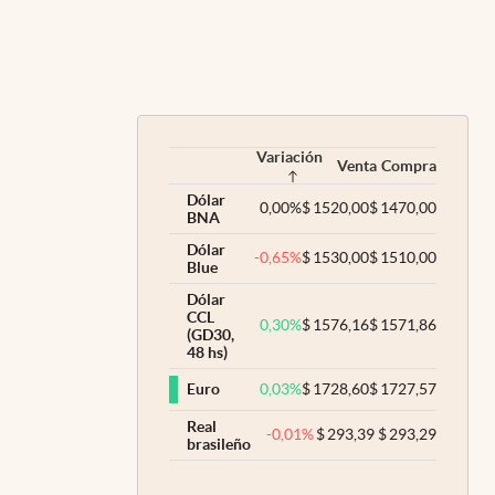
Variación
Venta
Compra
Dólar
0,00
%
$
1520,00
$
1470,00
BNA
Dólar
-0,65
%
$
1530,00
$
1510,00
Blue
Dólar
CCL
0,30
%
$
1576,16
$
1571,86
(GD30,
48 hs)
0,03
%
$
1728,60
$
1727,57
Euro
Real
-0,01
%
$
293,39
$
293,29
brasileño