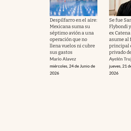
Despilfarro en el aire:
Se fue Sa
Mexicana suma su
Flybondi y
séptimo avión a una
ex Catena
operación que no
asume al 
llena vuelos ni cubre
principal
sus gastos
privado de
Mario Alavez
Ayelén Truj
miércoles, 24 de Junio de
jueves, 21 
2026
2026