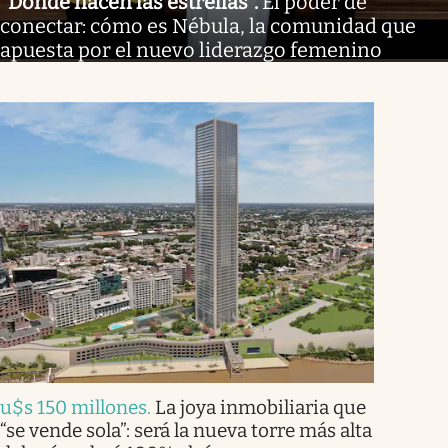
"Donde nacen las estrellas"
.
El poder de
conectar: cómo es Nébula, la comunidad que
apuesta por el nuevo liderazgo femenino
u$s 150 millones
.
La joya inmobiliaria que
“se vende sola”: será la nueva torre más alta