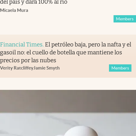
del país y dará 100% al río
Micaela Mura
Members
Financial Times
.
El petróleo baja, pero la nafta y el
gasoil no: el cuello de botella que mantiene los
precios por las nubes
Verity Ratcliffe
y
Jamie Smyth
Members