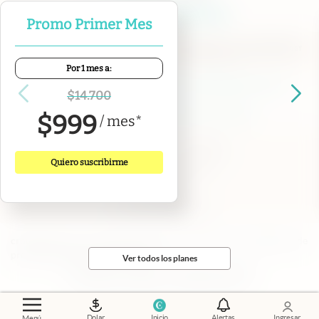
Promo Primer Mes
Por 1 mes a:
Contacto
Canales de WhatsApp
Suscribite
Quiénes Somos
$
14.700
Portal de Proveedores
Trabajá con nosotros
$
999
/
mes
*
Copyright 2025 cronista.com
Todos los derechos reservados
Quiero suscribirme
Términos y condiciones
Privacidad
Consentimiento
Tel:
+54 11 7078-3270
cronista.com
es propiedad de El Cronista Comercial S.A Registro de
propiedad intelectual: 56576959
Ver todos los planes
N° de edición: 10.952 - 9 de agosto de 2026
Director Periodístico: Hernán de Goñi
Dolar
Inicio
Alertas
Ingresar
Menú