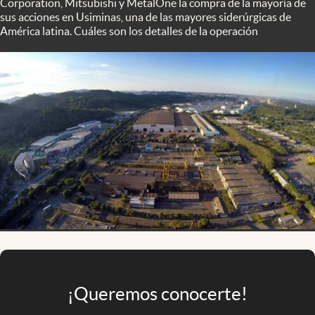
Corporation, Mitsubishi y MetalOne la compra de la mayoría de
Infotechnology
sus acciones en Usiminas, una de las mayores siderúrgicas de
América latina. Cuáles son los detalles de la operación
Clase
Clima
Mundial 2026
Eventos Corporativos
El Cronista Studio
Mediakit
abre en nueva pestaña
Argentina
¡Queremos conocerte!