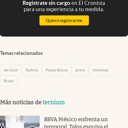
Registrate sin cargo
en El Cronista
para una experiencia a tu medida.
Quiero registrarme
Temas relacionados
ternium
Techint
Paolo Rocca
acero
Usiminas
Brasil
Más noticias de
ternium
BBVA México enfrenta un
temporal, Talos esquiva el