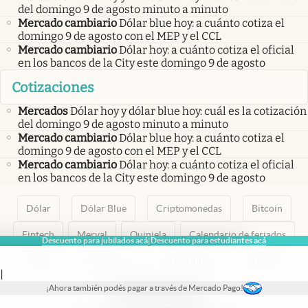
del domingo 9 de agosto minuto a minuto
Mercado cambiario
Dólar blue hoy: a cuánto cotiza el
domingo 9 de agosto con el MEP y el CCL
Mercado cambiario
Dólar hoy: a cuánto cotiza el oficial
en los bancos de la City este domingo 9 de agosto
Cotizaciones
Mercados
Dólar hoy y dólar blue hoy: cuál es la cotización
del domingo 9 de agosto minuto a minuto
Mercado cambiario
Dólar blue hoy: a cuánto cotiza el
domingo 9 de agosto con el MEP y el CCL
Mercado cambiario
Dólar hoy: a cuánto cotiza el oficial
en los bancos de la City este domingo 9 de agosto
Dólar
Dólar Blue
Criptomonedas
Bitcoin
Fintech
Merval
Quiniela
Calendario de feriados
Descuento para jubilados acá
Descuento para estudiantes acá
|
AFIP
Paritarias
Inversiones
ANSES
|
¡Ahora también podés pagar a través de Mercado Pago!
abre en nueva pestaña
abre en nueva pestaña
abre en nueva pestaña
abre en nueva pestaña
abre en nueva pestaña