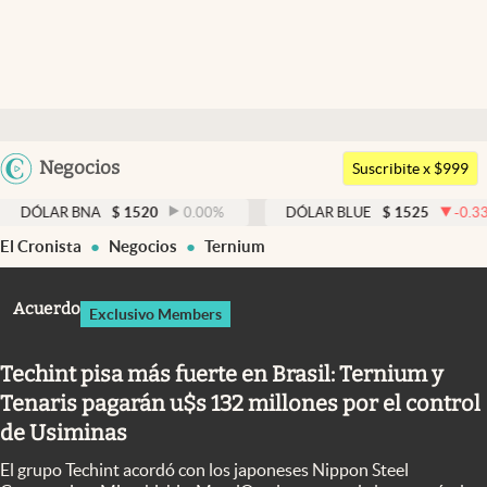
Últimas noticias
Dólar
Argentina
Negocios
Members
Suscribite x $999
España
Economía y Política
 BNA
$
1520
0.00
%
DÓLAR BLUE
$
1525
-0.33
%
D
México
El Cronista
Negocios
Ternium
Finanzas y Mercados
USA
Mercados Online
Colombia
Acuerdo
Exclusivo Members
Uruguay
Negocios
Techint pisa más fuerte en Brasil: Ternium y
Columnistas
Tenaris pagarán u$s 132 millones por el control
Otras secciones
de Usiminas
Apertura
El grupo Techint acordó con los japoneses Nippon Steel