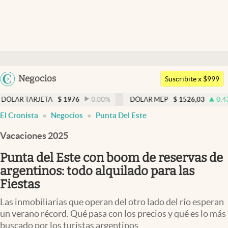
Últimas noticias
Dólar
Argentina
Negocios
Members
Suscribite x $999
España
Economía y Política
JETA
$
1976
0.00
%
DÓLAR MEP
$
1526,03
0.43
%
DÓL
México
El Cronista
Negocios
Punta Del Este
Finanzas y Mercados
USA
Vacaciones 2025
Mercados Online
Colombia
Uruguay
Punta del Este con boom de reservas de
Negocios
argentinos: todo alquilado para las
Columnistas
Fiestas
Otras secciones
Las inmobiliarias que operan del otro lado del río esperan
un verano récord. Qué pasa con los precios y qué es lo más
Apertura
buscado por los turistas argentinos