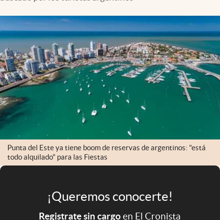
Infotechnology
Clase
Clima
Mundial 2026
Eventos Corporativos
El Cronista Studio
Mediakit
abre en nueva pestaña
Argentina
Punta del Este ya tiene boom de reservas de argentinos: "está
todo alquilado" para las Fiestas
¡Queremos conocerte!
Registrate sin cargo
en El Cronista