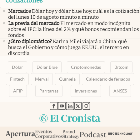
Cotizaciones
Mercados
Dólar hoy y dólar blue hoy: cuál es la cotización
del lunes 10 de agosto minuto a minuto
La previa del mercado
El mercado en modo incógnita
sobre el IPC: la línea del 2% y qué bonos recomiendan los
fondos
¿Giro diplomático?
Karina Milei viajará a China: qué
busca el Gobierno y cómo juega EE.UU., el tercero en
discordia
Dólar
Dólar Blue
Criptomonedas
Bitcoin
Fintech
Merval
Quiniela
Calendario de feriados
AFIP
Paritarias
Inversiones
ANSES
abre en nueva pestaña
abre en nueva pestaña
abre en nueva pestaña
abre en nueva pestaña
abre en nueva pestaña