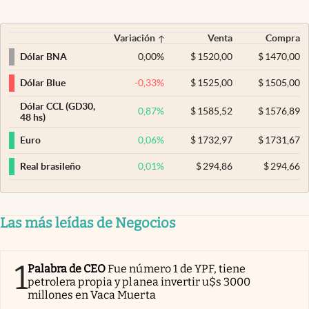
Variación
Venta
Compra
0,00
%
$
1520,00
$
1470,00
Dólar BNA
-0,33
%
$
1525,00
$
1505,00
Dólar Blue
Dólar CCL (GD30,
0,87
%
$
1585,52
$
1576,89
48 hs)
0,06
%
$
1732,97
$
1731,67
Euro
0,01
%
$
294,86
$
294,66
Real brasileño
Las más leídas de Negocios
1
Palabra de CEO
Fue número 1 de YPF, tiene
petrolera propia y planea invertir u$s 3000
millones en Vaca Muerta