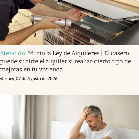
Infotechnology
Clase
Clima
Mundial 2026
Eventos Corporativos
Atención
.
Murió la Ley de Alquileres | El casero
puede subirte el alquiler si realiza cierto tipo de
El Cronista Studio
mejoras en tu vivienda
Mediakit
viernes, 07 de Agosto de 2026
abre en nueva pestaña
Argentina