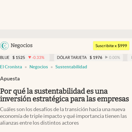
Últimas noticias
Dólar
Argentina
Negocios
Members
Suscribite x $999
España
Economía y Política
-0.33
%
DÓLAR TARJETA
$
1976
0.00
%
DÓLAR MEP
$
15
México
El Cronista
Negocios
Sustentabilidad
Finanzas y Mercados
USA
Apuesta
Mercados Online
Colombia
Uruguay
Por qué la sustentabilidad es una
Negocios
inversión estratégica para las empresas
Columnistas
Cuáles son los desafíos de la transición hacia una nueva
Otras secciones
economía de triple impacto y qué importancia tienen las
alianzas entre los distintos actores
Apertura