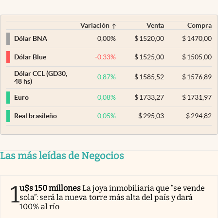
Variación
Venta
Compra
0,00
%
$
1520,00
$
1470,00
Dólar BNA
-0,33
%
$
1525,00
$
1505,00
Dólar Blue
Dólar CCL (GD30,
0,87
%
$
1585,52
$
1576,89
48 hs)
0,08
%
$
1733,27
$
1731,97
Euro
0,05
%
$
295,03
$
294,82
Real brasileño
Las más leídas de Negocios
1
u$s 150 millones
La joya inmobiliaria que “se vende
sola”: será la nueva torre más alta del país y dará
100% al río