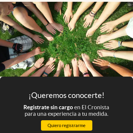
Infotechnology
Clase
Clima
Mundial 2026
Eventos Corporativos
El Cronista Studio
Mediakit
abre en nueva pestaña
Argentina
¡Queremos conocerte!
Registrate sin cargo
en El Cronista
para una experiencia a tu medida.
Quiero registrarme