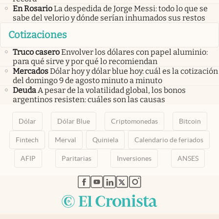
En Rosario
La despedida de Jorge Messi: todo lo que se
sabe del velorio y dónde serían inhumados sus restos
Cotizaciones
Truco casero
Envolver los dólares con papel aluminio:
para qué sirve y por qué lo recomiendan
Mercados
Dólar hoy y dólar blue hoy: cuál es la cotización
del domingo 9 de agosto minuto a minuto
Deuda
A pesar de la volatilidad global, los bonos
argentinos resisten: cuáles son las causas
Dólar
Dólar Blue
Criptomonedas
Bitcoin
Fintech
Merval
Quiniela
Calendario de feriados
AFIP
Paritarias
Inversiones
ANSES
abre en nueva pestaña
abre en nueva pestaña
abre en nueva pestaña
abre en nueva pestaña
abre en nueva pestaña