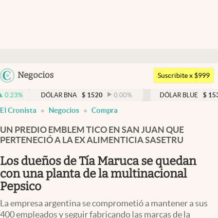
Últimas noticias
Dólar
Argentina
Negocios
Members
Suscribite x $999
España
Economía y Política
DÓLAR BNA
$
1520
0.00
%
DÓLAR BLUE
$
1530
-0.
México
El Cronista
Negocios
Compra
Finanzas y Mercados
USA
UN PREDIO EMBLEM TICO EN SAN JUAN QUE
Mercados Online
Colombia
PERTENECIÓ A LA EX ALIMENTICIA SASETRU
Uruguay
Negocios
Los dueños de Tía Maruca se quedan
Columnistas
con una planta de la multinacional
Pepsico
Otras secciones
La empresa argentina se comprometió a mantener a sus
Apertura
400 empleados y seguir fabricando las marcas de la