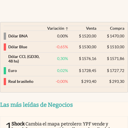
Variación
Venta
Compra
0,00
%
$
1520,00
$
1470,00
Dólar BNA
-0,65
%
$
1530,00
$
1510,00
Dólar Blue
Dólar CCL (GD30,
0,30
%
$
1576,16
$
1571,86
48 hs)
0,02
%
$
1728,45
$
1727,72
Euro
-0,00
%
$
293,40
$
293,30
Real brasileño
Las más leídas de Negocios
1
Shock
Cambia el mapa petrolero: YPF vende y