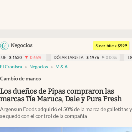
Últimas noticias
Dólar
Argentina
Negocios
Members
Suscribite x $999
España
Economía y Política
0.65
%
DÓLAR TARJETA
$
1976
0.00
%
DÓLAR MEP
$
152
México
El Cronista
Negocios
M & A
Finanzas y Mercados
USA
Cambio de manos
Mercados Online
Colombia
Uruguay
Los dueños de Pipas compraron las
Negocios
marcas Tía Maruca, Dale y Pura Fresh
Columnistas
Argensun Foods adquirió el 50% de la marca de galletitas y
Otras secciones
se quedó con el control de la compañía
Apertura