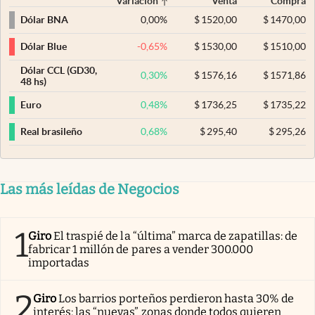
Variación
Venta
Compra
0,00
%
$
1520,00
$
1470,00
Dólar BNA
-0,65
%
$
1530,00
$
1510,00
Dólar Blue
Dólar CCL (GD30,
0,30
%
$
1576,16
$
1571,86
48 hs)
0,48
%
$
1736,25
$
1735,22
Euro
0,68
%
$
295,40
$
295,26
Real brasileño
Las más leídas de Negocios
1
Giro
El traspié de la “última” marca de zapatillas: de
fabricar 1 millón de pares a vender 300.000
importadas
2
Giro
Los barrios porteños perdieron hasta 30% de
interés: las “nuevas” zonas donde todos quieren