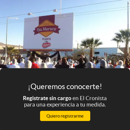
Infotechnology
Clase
Clima
Mundial 2026
Eventos Corporativos
El Cronista Studio
Mediakit
abre en nueva pestaña
¡Queremos conocerte!
Argentina
Registrate sin cargo
en El Cronista
para una experiencia a tu medida.
Quiero registrarme