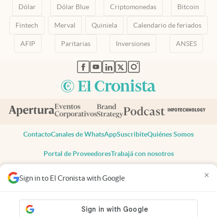
Dólar
Dólar Blue
Criptomonedas
Bitcoin
Fintech
Merval
Quiniela
Calendario de feriados
AFIP
Paritarias
Inversiones
ANSES
abre en nueva pestaña
abre en nueva pestaña
abre en nueva pestaña
abre en nueva pestaña
abre en nueva pestaña
Contacto
Canales de WhatsApp
Suscribite
Quiénes Somos
Portal de Proveedores
Trabajá con nosotros
Copyright 2025 cronista.com
×
Sign in to El Cronista with Google
Todos los derechos reservados
Términos y condiciones
Privacidad
Consentimiento