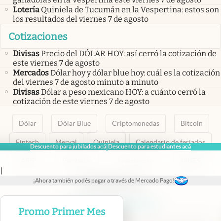
Lotería
Quiniela de Tucumán en la Vespertina: estos son
los resultados del viernes 7 de agosto
Cotizaciones
Divisas
Precio del DÓLAR HOY: así cerró la cotización de
este viernes 7 de agosto
Mercados
Dólar hoy y dólar blue hoy: cuál es la cotización
del viernes 7 de agosto minuto a minuto
Divisas
Dólar a peso mexicano HOY: a cuánto cerró la
cotización de este viernes 7 de agosto
Dólar
Dólar Blue
Criptomonedas
Bitcoin
Fintech
Merval
Quiniela
Calendario de feriados
Descuento para jubilados acá
Descuento para estudiantes acá
|
AFIP
Paritarias
Inversiones
ANSES
|
¡Ahora también podés pagar a través de Mercado Pago!
abre en nueva pestaña
abre en nueva pestaña
abre en nueva pestaña
abre en nueva pestaña
abre en nueva pestaña
Promo Primer Mes