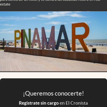
Infotechnology
estate
Clase
Clima
Mundial 2026
Eventos Corporativos
El Cronista Studio
Mediakit
abre en nueva pestaña
Argentina
¡Queremos conocerte!
Registrate sin cargo
en El Cronista