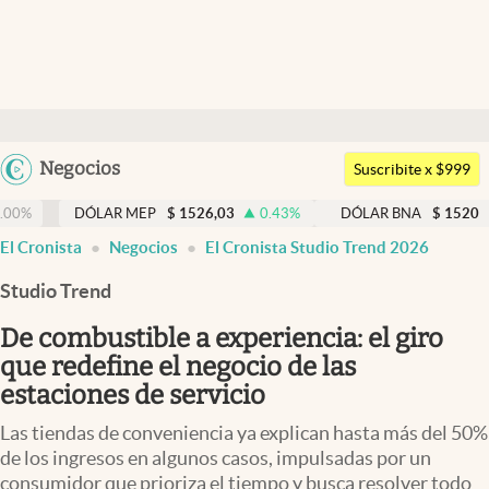
Últimas noticias
Dólar
Argentina
Negocios
Members
Suscribite x $999
España
Economía y Política
DÓLAR MEP
$
1526,03
0.43
%
DÓLAR BNA
$
1520
0.00
%
México
El Cronista
Negocios
El Cronista Studio Trend 2026
Finanzas y Mercados
USA
Studio Trend
Mercados Online
Colombia
Uruguay
De combustible a experiencia: el giro
Negocios
que redefine el negocio de las
Columnistas
estaciones de servicio
Otras secciones
Las tiendas de conveniencia ya explican hasta más del 50%
de los ingresos en algunos casos, impulsadas por un
Apertura
consumidor que prioriza el tiempo y busca resolver todo