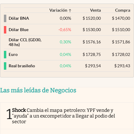
Variación
Venta
Compra
0,00
%
$
1520,00
$
1470,00
Dólar BNA
-0,65
%
$
1530,00
$
1510,00
Dólar Blue
Dólar CCL (GD30,
0,30
%
$
1576,16
$
1571,86
48 hs)
0,04
%
$
1728,75
$
1728,02
Euro
0,04
%
$
293,54
$
293,43
Real brasileño
Las más leídas de Negocios
1
Shock
Cambia el mapa petrolero: YPF vende y
“ayuda” a un excompetidor a llegar al podio del
sector