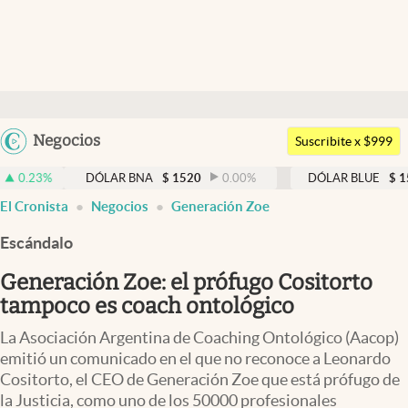
Últimas noticias
Dólar
Argentina
Negocios
Members
Suscribite x $999
España
Economía y Política
DÓLAR BNA
$
1520
0.00
%
DÓLAR BLUE
$
1530
-0.6
México
El Cronista
Negocios
Generación Zoe
Finanzas y Mercados
USA
Escándalo
Mercados Online
Colombia
Uruguay
Generación Zoe: el prófugo Cositorto
Negocios
tampoco es coach ontológico
Columnistas
La Asociación Argentina de Coaching Ontológico (Aacop)
Otras secciones
emitió un comunicado en el que no reconoce a Leonardo
Cositorto, el CEO de Generación Zoe que está prófugo de
Apertura
la Justicia, como uno de los 50000 profesionales