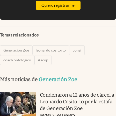
Quiero registrarme
Temas relacionados
Generación Zoe
leonardo cositorto
ponzi
coach ontológico
Aacop
Más noticias de
Generación Zoe
Condenaron a 12 años de cárcel a
Leonardo Cositorto por la estafa
de Generación Zoe
martes, 25 de Febrero