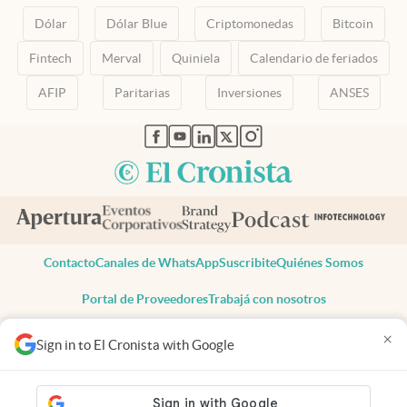
Dólar
Dólar Blue
Criptomonedas
Bitcoin
Fintech
Merval
Quiniela
Calendario de feriados
AFIP
Paritarias
Inversiones
ANSES
abre en nueva pestaña
abre en nueva pestaña
abre en nueva pestaña
abre en nueva pestaña
abre en nueva pestaña
Contacto
Canales de WhatsApp
Suscribite
Quiénes Somos
Portal de Proveedores
Trabajá con nosotros
Copyright 2025 cronista.com
×
Sign in to El Cronista with Google
Todos los derechos reservados
Términos y condiciones
Privacidad
Consentimiento