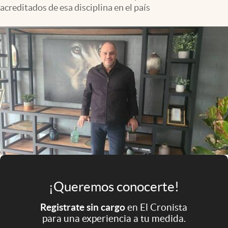
Infotechnology
acreditados de esa disciplina en el país
Clase
Clima
Mundial 2026
Eventos Corporativos
El Cronista Studio
Mediakit
abre en nueva pestaña
Argentina
¡Queremos conocerte!
Registrate sin cargo
en El Cronista
para una experiencia a tu medida.