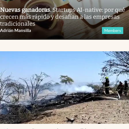
Nuevas ganadoras
.
Startups AI-native: por qué
crecen más rápido y desafían a las empresas
tradicionales
Adrián Mansilla
Members