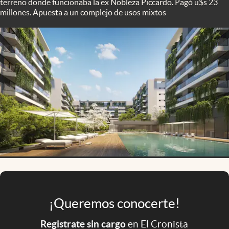
terreno donde funcionaba la ex Nobleza Piccardo. Pagó u$s 23
Infotechnology
millones. Apuesta a un complejo de usos mixtos
Clase
Clima
Mundial 2026
Eventos Corporativos
El Cronista Studio
Mediakit
abre en nueva pestaña
Argentina
¡Queremos conocerte!
Registrate sin cargo
en El Cronista