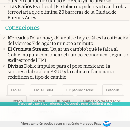
pueden competir cuando el precio ya no alcanza
Tras 8 años
Es oficial | El Gobierno pide reactivar la obra
ferroviaria que elimina 20 barreras de la Ciudad de
Buenos Aires
Cotizaciones
Mercados
Dólar hoy y dólar blue hoy: cuál es la cotización
del viernes 7 de agosto minuto a minuto
El Cronista Stream
“Bajar un cambio”: qué le falta al
Gobierno para consolidar el rumbo económico, según un
exdirector del FMI
Divisas
Doble impulso para el peso mexicano: la
sorpresa laboral en EEUU y la calma inflacionaria
redefinen el tipo de cambio
Dólar
Dólar Blue
Criptomonedas
Bitcoin
Fintech
Merval
Quiniela
Calendario de feriados
Descuento para jubilados acá
Descuento para estudiantes acá
|
AFIP
Paritarias
Inversiones
ANSES
|
¡Ahora también podés pagar a través de Mercado Pago!
abre en nueva pestaña
abre en nueva pestaña
abre en nueva pestaña
abre en nueva pestaña
abre en nueva pestaña