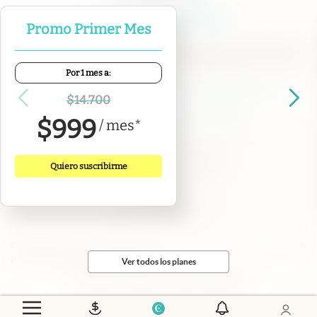
Promo Primer Mes
Por 1 mes a:
Contacto
Canales de WhatsApp
Suscribite
Quiénes Somos
$
14.700
Portal de Proveedores
Trabajá con nosotros
$
999
/
mes
*
Copyright 2025 cronista.com
Todos los derechos reservados
Quiero suscribirme
Términos y condiciones
Privacidad
Consentimiento
Tel:
+54 11 7078-3270
cronista.com
es propiedad de El Cronista Comercial S.A Registro de
propiedad intelectual: 56576959
Ver todos los planes
N° de edición: 10.950 - 7 de agosto de 2026
Director Periodístico: Hernán de Goñi