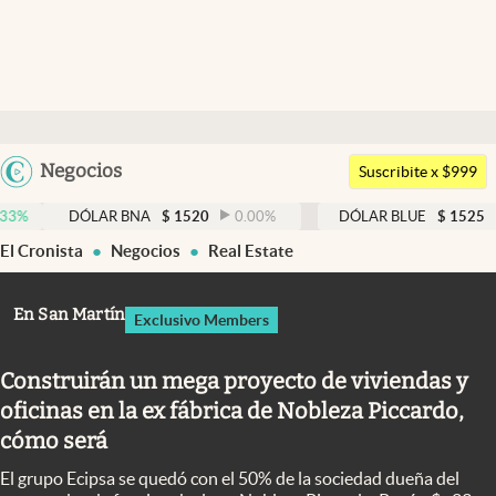
Últimas noticias
Dólar
Argentina
Negocios
Members
Suscribite x $999
España
Economía y Política
DÓLAR BNA
$
1520
0.00
%
DÓLAR BLUE
$
1525
-0.33
%
México
El Cronista
Negocios
Real Estate
Finanzas y Mercados
USA
Mercados Online
Colombia
En San Martín
Exclusivo Members
Uruguay
Negocios
Construirán un mega proyecto de viviendas y
Columnistas
oficinas en la ex fábrica de Nobleza Piccardo,
Otras secciones
cómo será
Apertura
El grupo Ecipsa se quedó con el 50% de la sociedad dueña del