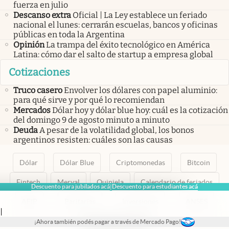
fuerza en julio
Descanso extra
Oficial | La Ley establece un feriado
nacional el lunes: cerrarán escuelas, bancos y oficinas
públicas en toda la Argentina
Opinión
La trampa del éxito tecnológico en América
Latina: cómo dar el salto de startup a empresa global
Cotizaciones
Truco casero
Envolver los dólares con papel aluminio:
para qué sirve y por qué lo recomiendan
Mercados
Dólar hoy y dólar blue hoy: cuál es la cotización
del domingo 9 de agosto minuto a minuto
Deuda
A pesar de la volatilidad global, los bonos
argentinos resisten: cuáles son las causas
Dólar
Dólar Blue
Criptomonedas
Bitcoin
Fintech
Merval
Quiniela
Calendario de feriados
Descuento para jubilados acá
Descuento para estudiantes acá
|
AFIP
Paritarias
Inversiones
ANSES
|
¡Ahora también podés pagar a través de Mercado Pago!
abre en nueva pestaña
abre en nueva pestaña
abre en nueva pestaña
abre en nueva pestaña
abre en nueva pestaña