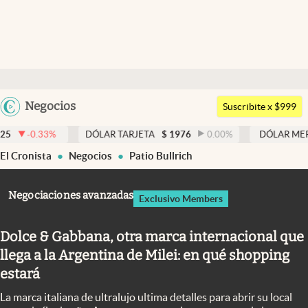
Últimas noticias
Dólar
Argentina
Negocios
Members
Suscribite x $999
España
Economía y Política
DÓLAR TARJETA
$
1976
0.00
%
DÓLAR MEP
$
1526,03
0
México
El Cronista
Negocios
Patio Bullrich
Finanzas y Mercados
USA
Mercados Online
Colombia
Negociaciones avanzadas
Exclusivo Members
Uruguay
Negocios
Dolce & Gabbana, otra marca internacional que
Columnistas
llega a la Argentina de Milei: en qué shopping
Otras secciones
estará
Apertura
La marca italiana de ultralujo ultima detalles para abrir su local