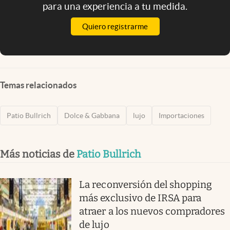
para una experiencia a tu medida.
Quiero registrarme
Temas relacionados
Patio Bullrich
Dolce & Gabbana
lujo
Importaciones
Más noticias de
Patio Bullrich
La reconversión del shopping
más exclusivo de IRSA para
atraer a los nuevos compradores
de lujo