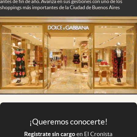
antes de fin de año. Avanza en sus gestiones con uno de los
Infotechnology
shoppings más importantes de la Ciudad de Buenos Aires
Clase
Clima
Mundial 2026
Eventos Corporativos
El Cronista Studio
Mediakit
abre en nueva pestaña
Argentina
¡Queremos conocerte!
Registrate sin cargo
en El Cronista