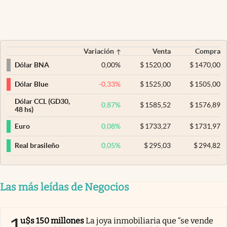
Variación
Venta
Compra
0,00
%
$
1520,00
$
1470,00
Dólar BNA
-0,33
%
$
1525,00
$
1505,00
Dólar Blue
Dólar CCL (GD30,
0,87
%
$
1585,52
$
1576,89
48 hs)
0,08
%
$
1733,27
$
1731,97
Euro
0,05
%
$
295,03
$
294,82
Real brasileño
Las más leídas de Negocios
u$s 150 millones
La joya inmobiliaria que “se vende