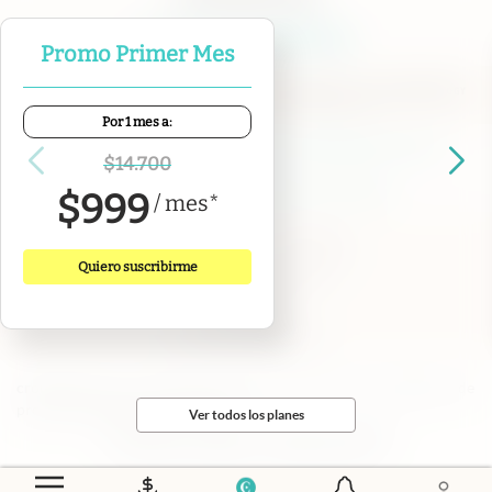
Promo Primer Mes
Por 1 mes a:
Contacto
Canales de WhatsApp
Suscribite
Quiénes Somos
$
14.700
Portal de Proveedores
Trabajá con nosotros
$
999
/
mes
*
Copyright 2025 cronista.com
Todos los derechos reservados
Quiero suscribirme
Términos y condiciones
Privacidad
Consentimiento
Tel:
+54 11 7078-3270
cronista.com
es propiedad de El Cronista Comercial S.A Registro de
propiedad intelectual: 56576959
Ver todos los planes
N° de edición: 10.952 - 9 de agosto de 2026
Director Periodístico: Hernán de Goñi