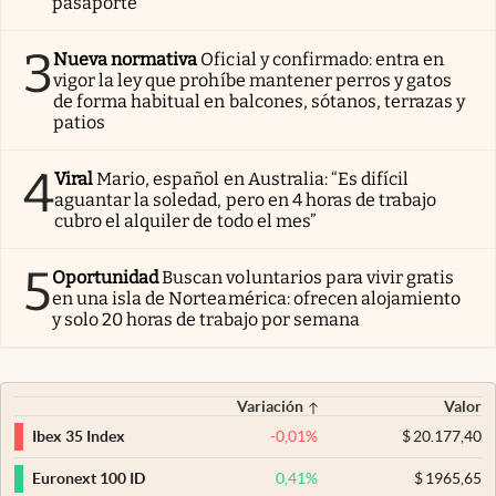
pasaporte
3
Nueva normativa
Oficial y confirmado: entra en
vigor la ley que prohíbe mantener perros y gatos
de forma habitual en balcones, sótanos, terrazas y
patios
4
Viral
Mario, español en Australia: “Es difícil
aguantar la soledad, pero en 4 horas de trabajo
cubro el alquiler de todo el mes”
5
Oportunidad
Buscan voluntarios para vivir gratis
en una isla de Norteamérica: ofrecen alojamiento
y solo 20 horas de trabajo por semana
Variación
Valor
-0,01
%
$
20.177,40
Ibex 35 Index
0,41
%
$
1965,65
Euronext 100 ID