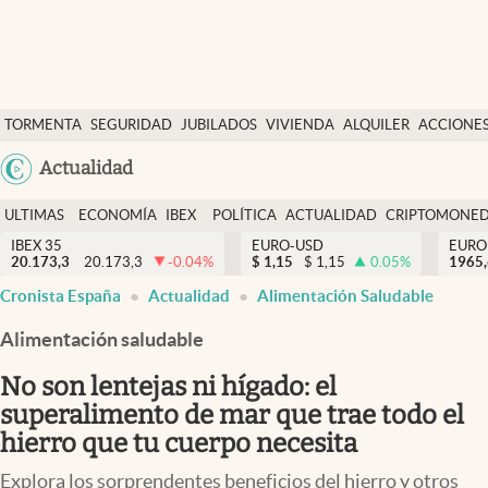
Últimas Noticias
TORMENTA
SEGURIDAD
JUBILADOS
VIVIENDA
ALQUILER
ACCIONE
Economía y finanzas
SOCIAL
Argentina
Actualidad
Política
España
Actualidad
ULTIMAS
ECONOMÍA
IBEX
POLÍTICA
ACTUALIDAD
CRIPTOMONE
México
NOTICIAS
Y
Y
IBEX 35
EURO-USD
EURO
Criptomonedas
20.173,3
20.173,3
-0.04
%
$
1,15
$
1,15
0.05
%
USA
1965
FINANZAS
EURO
Cronista España
Actualidad
Alimentación Saludable
Colombia
España
Uruguay
Alimentación saludable
No son lentejas ni hígado: el
superalimento de mar que trae todo el
hierro que tu cuerpo necesita
Explora los sorprendentes beneficios del hierro y otros