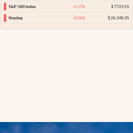
-0,17
%
$
7723,55
S&P 500 Index
-0,06
%
$
26.348,35
Nasdaq