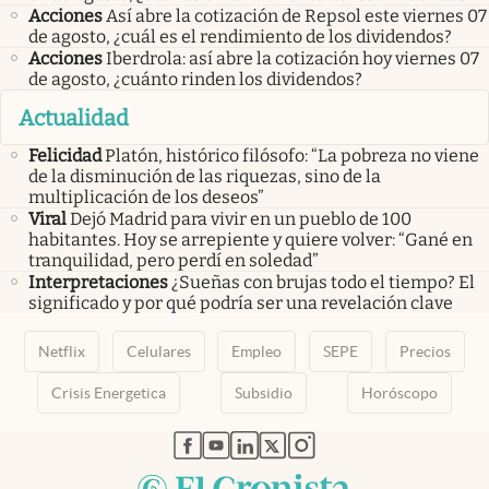
Acciones
Así abre la cotización de Repsol este viernes 07
de agosto, ¿cuál es el rendimiento de los dividendos?
Acciones
Iberdrola: así abre la cotización hoy viernes 07
de agosto, ¿cuánto rinden los dividendos?
Actualidad
Felicidad
Platón, histórico filósofo: “La pobreza no viene
de la disminución de las riquezas, sino de la
multiplicación de los deseos”
Viral
Dejó Madrid para vivir en un pueblo de 100
habitantes. Hoy se arrepiente y quiere volver: “Gané en
tranquilidad, pero perdí en soledad”
Interpretaciones
¿Sueñas con brujas todo el tiempo? El
significado y por qué podría ser una revelación clave
Netflix
Celulares
Empleo
SEPE
Precios
Crisis Energetica
Subsidio
Horóscopo
abre en nueva pestaña
abre en nueva pestaña
abre en nueva pestaña
abre en nueva pestaña
abre en nueva pestaña