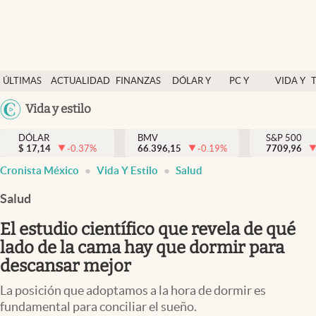
Últimas Noticias
ÚLTIMAS
ACTUALIDAD
FINANZAS
DÓLAR Y
PC Y
VIDA Y
Actualidad
NOTICIAS
Y
MERCADOS
CELULAR
ESTILO
Argentina
Vida y estilo
Finanzas y economía
ECONOMÍA
España
Dólar y mercados
DÓLAR
BMV
S&P 500
$
17,14
-0.37
%
66.396,15
-0.19
%
México
7709,96
Internacionales
Cronista México
Vida Y Estilo
Salud
USA
Opinión
Colombia
Salud
Uruguay
Brand Strategy
El estudio científico que revela de qué
Pc y celular
lado de la cama hay que dormir para
descansar mejor
Vida y estilo
La posición que adoptamos a la hora de dormir es
Tv
fundamental para conciliar el sueño.