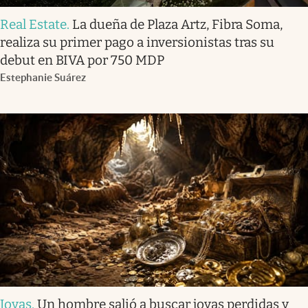
Real Estate
.
La dueña de Plaza Artz, Fibra Soma,
realiza su primer pago a inversionistas tras su
debut en BIVA por 750 MDP
Estephanie Suárez
Joyas
.
Un hombre salió a buscar joyas perdidas y