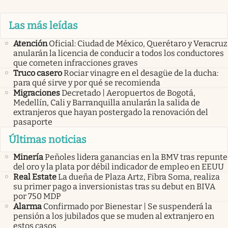
Las más leídas
Atención
Oficial: Ciudad de México, Querétaro y Veracruz
anularán la licencia de conducir a todos los conductores
que cometen infracciones graves
Truco casero
Rociar vinagre en el desagüe de la ducha:
para qué sirve y por qué se recomienda
Migraciones
Decretado | Aeropuertos de Bogotá,
Medellín, Cali y Barranquilla anularán la salida de
extranjeros que hayan postergado la renovación del
pasaporte
Últimas noticias
Minería
Peñoles lidera ganancias en la BMV tras repunte
del oro y la plata por débil indicador de empleo en EEUU
Real Estate
La dueña de Plaza Artz, Fibra Soma, realiza
su primer pago a inversionistas tras su debut en BIVA
por 750 MDP
Alarma
Confirmado por Bienestar | Se suspenderá la
pensión a los jubilados que se muden al extranjero en
estos casos