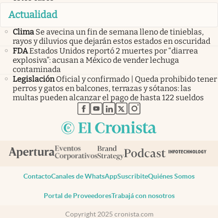
Actualidad
Clima
Se avecina un fin de semana lleno de tinieblas,
rayos y diluvios que dejarán estos estados en oscuridad
FDA
Estados Unidos reportó 2 muertes por “diarrea
explosiva”: acusan a México de vender lechuga
contaminada
Legislación
Oficial y confirmado | Queda prohibido tener
perros y gatos en balcones, terrazas y sótanos: las
multas pueden alcanzar el pago de hasta 122 sueldos
abre en nueva pestaña
abre en nueva pestaña
abre en nueva pestaña
abre en nueva pestaña
abre en nueva pestaña
Contacto
Canales de WhatsApp
Suscribite
Quiénes Somos
Portal de Proveedores
Trabajá con nosotros
Copyright 2025 cronista.com