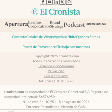
abre en nueva pestaña
abre en nueva pestaña
abre en nueva pestaña
abre en nueva pestaña
abre en nueva pestaña
Contacto
Canales de WhatsApp
Suscribite
Quiénes Somos
Portal de Proveedores
Trabajá con nosotros
Copyright 2025 cronista.com
Todos los derechos reservados
Términos y condiciones
Privacidad
Consentimiento
Tel:
+54 11 7078-3270
cronista.com
es propiedad de El Cronista Comercial S.A Registro de
propiedad intelectual: 56576959
N° de edición: 10.951 - 8 de agosto de 2026
Director Periodístico: Hernán de Goñi