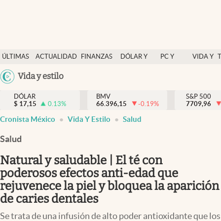
Últimas Noticias
ÚLTIMAS
ACTUALIDAD
FINANZAS
DÓLAR Y
PC Y
VIDA Y
Actualidad
NOTICIAS
Y
MERCADOS
CELULAR
ESTILO
Argentina
Vida y estilo
Finanzas y economía
ECONOMÍA
España
Dólar y mercados
DÓLAR
BMV
S&P 500
$
17,15
0.13
%
66.396,15
-0.19
%
México
7709,96
Internacionales
Cronista México
Vida Y Estilo
Salud
USA
Opinión
Colombia
Salud
Uruguay
Brand Strategy
Natural y saludable | El té con
Pc y celular
poderosos efectos anti-edad que
rejuvenece la piel y bloquea la aparición
Vida y estilo
de caries dentales
Tv
Se trata de una infusión de alto poder antioxidante que los