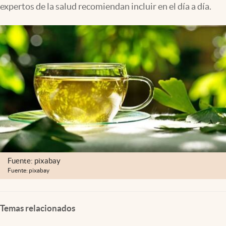
expertos de la salud recomiendan incluir en el día a día.
Clima
Espiritualidad
Mediakit
abre en nueva pestaña
México
Fuente: pixabay
Fuente: pixabay
Temas relacionados