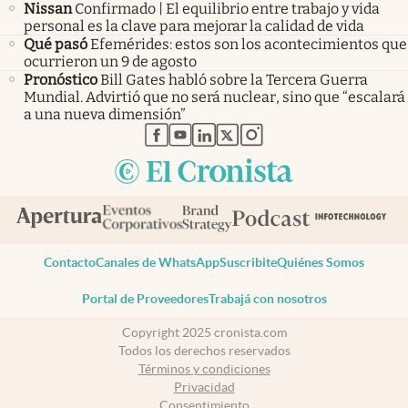
Nissan
Confirmado | El equilibrio entre trabajo y vida
personal es la clave para mejorar la calidad de vida
Qué pasó
Efemérides: estos son los acontecimientos que
ocurrieron un 9 de agosto
Pronóstico
Bill Gates habló sobre la Tercera Guerra
Mundial. Advirtió que no será nuclear, sino que “escalará
a una nueva dimensión”
abre en nueva pestaña
abre en nueva pestaña
abre en nueva pestaña
abre en nueva pestaña
abre en nueva pestaña
Contacto
Canales de WhatsApp
Suscribite
Quiénes Somos
Portal de Proveedores
Trabajá con nosotros
Copyright 2025 cronista.com
Todos los derechos reservados
Términos y condiciones
Privacidad
Consentimiento