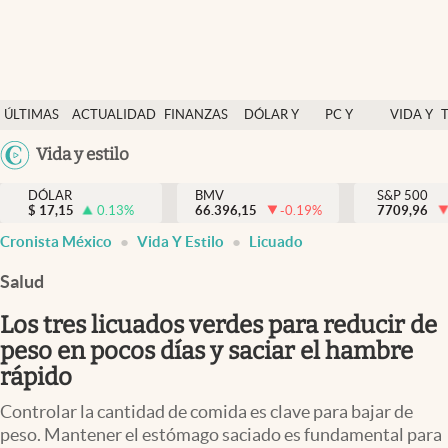
Últimas Noticias
ÚLTIMAS
ACTUALIDAD
FINANZAS
DÓLAR Y
PC Y
VIDA Y
Actualidad
NOTICIAS
Y
MERCADOS
CELULAR
ESTILO
Argentina
Vida y estilo
Finanzas y economía
ECONOMÍA
España
Dólar y mercados
DÓLAR
BMV
S&P 500
$
17,15
0.13
%
66.396,15
-0.19
%
México
7709,96
Internacionales
Cronista México
Vida Y Estilo
Licuado
USA
Opinión
Colombia
Salud
Uruguay
Brand Strategy
Los tres licuados verdes para reducir de
Pc y celular
peso en pocos días y saciar el hambre
rápido
Vida y estilo
Controlar la cantidad de comida es clave para bajar de
Tv
peso. Mantener el estómago saciado es fundamental para