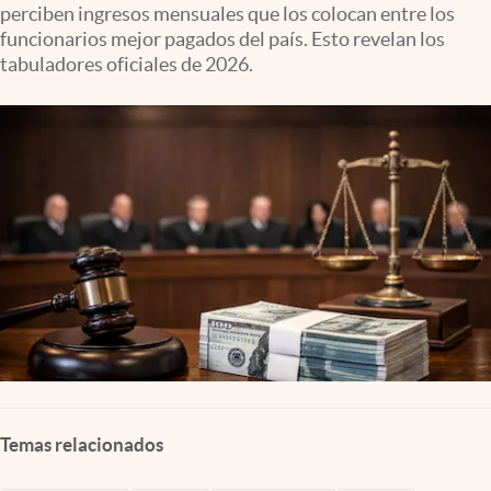
perciben ingresos mensuales que los colocan entre los
Clima
funcionarios mejor pagados del país. Esto revelan los
Espiritualidad
tabuladores oficiales de 2026.
Mediakit
abre en nueva pestaña
México
Temas relacionados