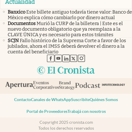
Actualidad
Banxico
Este billete antiguo todavía tiene valor: Banco de
México explica cómo cambiarlo por dinero actual
Documentos
Murió la CURP de la billetera | Este es el
nuevo documento obligatorio que ya reemplaza a la
CLAVE ÚNICA y es necesario para estos trámites
SCJN
Fallo histórico de la Suprema Corte a favor de los
jubilados, ahora el IMSS deberá devolver el dinero a la
cuenta del beneficiario
abre en nueva pestaña
abre en nueva pestaña
abre en nueva pestaña
abre en nueva pestaña
abre en nueva pestaña
Contacto
Canales de WhatsApp
Suscribite
Quiénes Somos
Portal de Proveedores
Trabajá con nosotros
Copyright 2025 cronista.com
Todos los derechos reservados