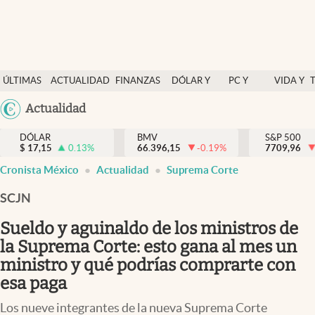
Últimas Noticias
ÚLTIMAS
ACTUALIDAD
FINANZAS
DÓLAR Y
PC Y
VIDA Y
Actualidad
NOTICIAS
Y
MERCADOS
CELULAR
ESTILO
Argentina
Actualidad
Finanzas y economía
ECONOMÍA
España
Dólar y mercados
DÓLAR
BMV
S&P 500
$
17,15
0.13
%
66.396,15
-0.19
%
México
7709,96
Internacionales
Cronista México
Actualidad
Suprema Corte
USA
Opinión
Colombia
SCJN
Uruguay
Brand Strategy
Sueldo y aguinaldo de los ministros de
Pc y celular
la Suprema Corte: esto gana al mes un
ministro y qué podrías comprarte con
Vida y estilo
esa paga
Tv
Los nueve integrantes de la nueva Suprema Corte