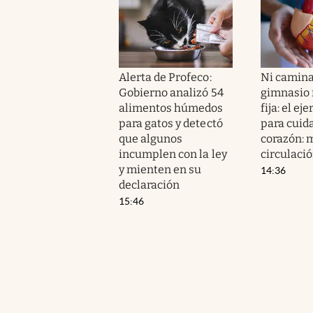
Alerta de Profeco:
Ni camina
Gobierno analizó 54
gimnasio n
alimentos húmedos
fija: el ej
para gatos y detectó
para cuida
que algunos
corazón: m
incumplen con la ley
circulaci
y mienten en su
14:36
declaración
15:46