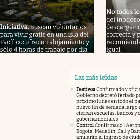
No todos l
del inodoro
Iniciativa
.
Buscan voluntarios
descargar: 
para vivir gratis en una isla del
correcta y 
Pacífico: ofrecen alojamiento y
recomienda
sólo 4 horas de trabajo por día
igual
Las más leídas
Festivos
Confirmado y oficia
Gobierno decretó feriado pa
próximo lunes en todo el pa
nuevo fin de semana largo 
cierran escuelas, bancos y 
gubernamentales
Control
Confirmado | Aerop
Bogotá, Medellín, Cali y Bar
anularán el ingreso de ciu