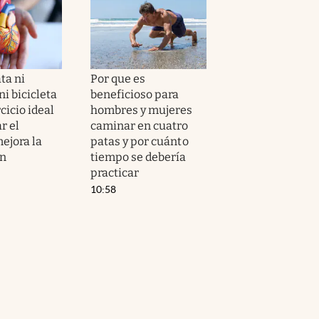
ta ni
Por que es
i bicicleta
beneficioso para
ercicio ideal
hombres y mujeres
r el
caminar en cuatro
ejora la
patas y por cuánto
ón
tiempo se debería
practicar
10:58