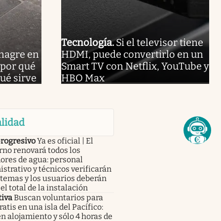
Tecnología
.
Si el televisor tiene
inagre en
HDMI, puede convertirlo en un
 por qué
Smart TV con Netflix, YouTube y
ué sirve
HBO Max
lidad
progresivo
Ya es oficial | El
no renovará todos los
ores de agua: personal
strativo y técnicos verificarán
stemas y los usuarios deberán
el total de la instalación
tiva
Buscan voluntarios para
gratis en una isla del Pacífico:
n alojamiento y sólo 4 horas de