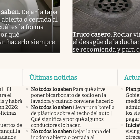
o saben
.
Dejar la tapa
 abierta o cerrada al
cuál es la forma
por qué
Truco casero
.
Rociar v
n hacerlo siempre
el desagüe de la ducha:
se recomienda y para q
Últimas noticias
Actua
l | El
No todos lo saben
Para qué sirve
Plan 
ra el
poner bicarbonato de sodio en la
Gobier
ís y habrá
lavadora y cuándo conviene hacerlo
medid
en 2026:
admini
No todos lo saben
Llevar una botella
oficinas
los si
de plástico sobre el techo del auto |
pagar 
Qué significa y por qué algunos
uertos de
conductores lo hacen
Inicia
ranquilla
vivir 
No todos lo saben
Dejar la tapa del
dadanos
ofrece
inodoro abierta o cerrada al