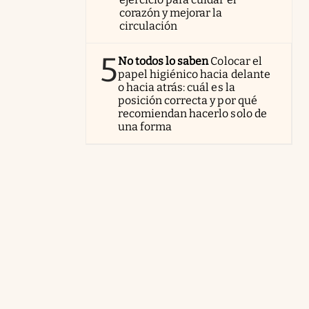
corazón y mejorar la
circulación
5
No todos lo saben
Colocar el
papel higiénico hacia delante
o hacia atrás: cuál es la
posición correcta y por qué
recomiendan hacerlo solo de
una forma