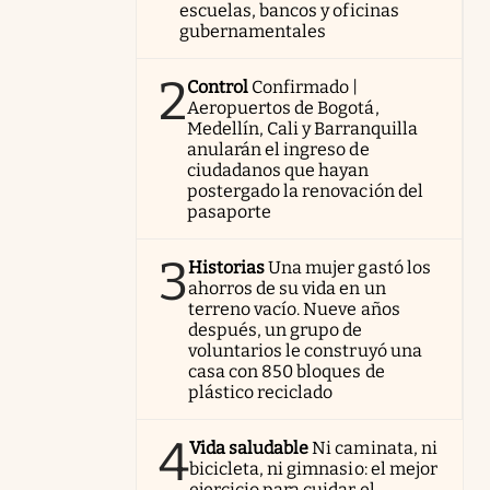
escuelas, bancos y oficinas
gubernamentales
2
Control
Confirmado |
Aeropuertos de Bogotá,
Medellín, Cali y Barranquilla
anularán el ingreso de
ciudadanos que hayan
postergado la renovación del
pasaporte
3
Historias
Una mujer gastó los
ahorros de su vida en un
terreno vacío. Nueve años
después, un grupo de
voluntarios le construyó una
casa con 850 bloques de
plástico reciclado
4
Vida saludable
Ni caminata, ni
bicicleta, ni gimnasio: el mejor
ejercicio para cuidar el