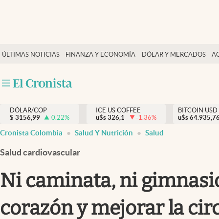
Finanzas y economía
ÚLTIMAS NOTICIAS
FINANZA Y ECONOMÍA
DÓLAR Y MERCADOS
A
Salud y nutrición
Vida espiritual
Actualidad
DÓLAR/COP
ICE US COFFEE
BITCOIN USD
Tiempo libre
$
3156,99
0.22
%
u$s
326,1
-1.36
%
u$s
64.935,7
Dólar y mercados
Cronista Colombia
Salud Y Nutrición
Salud
Curiosidades
Salud cardiovascular
Ni caminata, ni gimnasio,
corazón y mejorar la cir