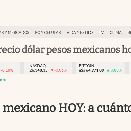
AR Y MERCADOS
PC Y CELULAR
VIDA Y ESTILO
TV
CLIMA
B
recio dólar pesos mexicanos h
NASDAQ
BITCOIN
-0.18
%
26.348,35
-0.06
%
u$s
64.971,09
0.88
%
cion
 mexicano HOY: a cuánto 