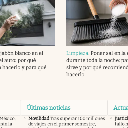
jabón blanco en el
Limpieza
.
Poner sal en la
el auto: por qué
durante toda la noche: pa
 hacerlo y para qué
sirve y por qué recomien
hacerlo
Últimas noticias
Actua
 México,
Movilidad
Tras superar 100 millones
Justic
rán la
de viajes en el primer semestre,
fallo 