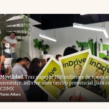
Movilidad
.
Tras superar 100 millones de viajes e
semestre, inDrive abre centro presencial para 
CDMX
Yanin Alfaro