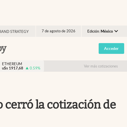
7 de agosto de 2026
Edición:
México
RAND STRATEGY
Argentina
oy
Acceder
España
México
ETHEREUM
Ver más cotizaciones
u$s
1917,68
0.59
%
USA
Colombia
Uruguay
cerró la cotización de