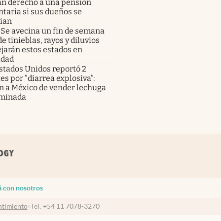
án derecho a una pensión
taria si sus dueños se
cian
Se avecina un fin de semana
de tinieblas, rayos y diluvios
jarán estos estados en
idad
stados Unidos reportó 2
s por “diarrea explosiva”:
n a México de vender lechuga
minada
á con nosotros
timiento
Tel:
+54 11 7078-3270