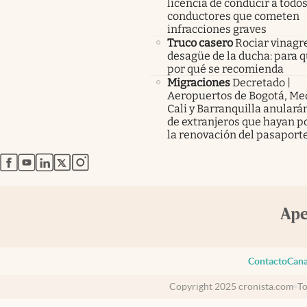
licencia de conducir a todos
conductores que cometen
infracciones graves
Truco casero
Rociar vinagre
desagüe de la ducha: para q
por qué se recomienda
Migraciones
Decretado |
Aeropuertos de Bogotá, Med
Cali y Barranquilla anularán
de extranjeros que hayan p
la renovación del pasaport
abre en nueva pestaña
abre en nueva pestaña
abre en nueva pestaña
abre en nueva pestaña
abre en nueva pestaña
Contacto
Cana
Copyright 2025 cronista.com
To