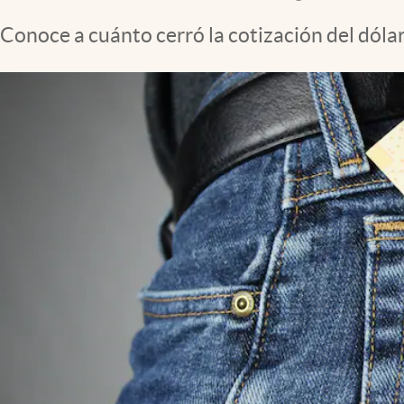
Clima
Conoce a cuánto cerró la cotización del dóla
Espiritualidad
Mediakit
abre en nueva pestaña