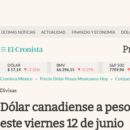
Últimas Noticias
ÚLTIMAS NOTICIAS
ACTUALIDAD
FINANZAS Y ECONOMÍA
DÓL
Actualidad
Finanzas y economía
P
Dólar y mercados
DÓLAR
BMV
S&P 500
Internacionales
$
17,14
-0.36
%
66.396,15
-0.19
%
7709,96
Opinión
Cronista México
Precio Dólar Pesos Mexicanos Hoy
Cotiza
Brand Strategy
Divisas
Pc y celular
Dólar canadiense a peso
Vida y estilo
este viernes 12 de junio
Tv