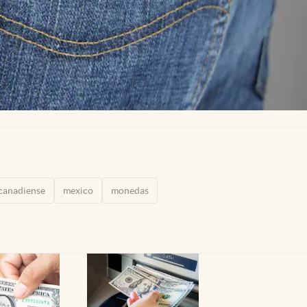
canadiense
mexico
monedas