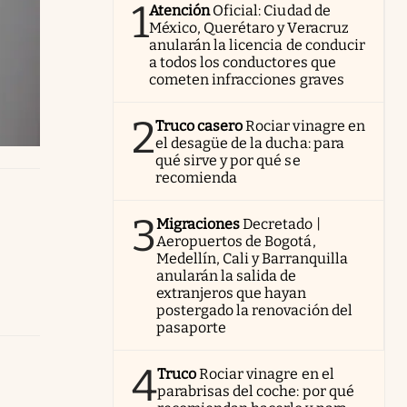
1
Atención
Oficial: Ciudad de
México, Querétaro y Veracruz
anularán la licencia de conducir
a todos los conductores que
cometen infracciones graves
2
Truco casero
Rociar vinagre en
el desagüe de la ducha: para
qué sirve y por qué se
recomienda
3
Migraciones
Decretado |
Aeropuertos de Bogotá,
Medellín, Cali y Barranquilla
anularán la salida de
extranjeros que hayan
postergado la renovación del
pasaporte
4
Truco
Rociar vinagre en el
parabrisas del coche: por qué