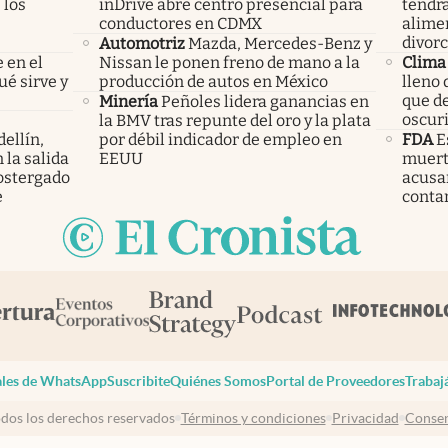
 los
inDrive abre centro presencial para
tendr
conductores en CDMX
alimen
divor
Automotriz
Mazda, Mercedes-Benz y
 en el
Nissan le ponen freno de mano a la
Clima
ué sirve y
producción de autos en México
lleno 
que de
Minería
Peñoles lidera ganancias en
oscur
la BMV tras repunte del oro y la plata
ellín,
por débil indicador de empleo en
FDA
E
 la salida
EEUU
muerte
ostergado
acusa
e
conta
les de WhatsApp
Suscribite
Quiénes Somos
Portal de Proveedores
Trabaj
dos los derechos reservados
Términos y condiciones
Privacidad
Consen