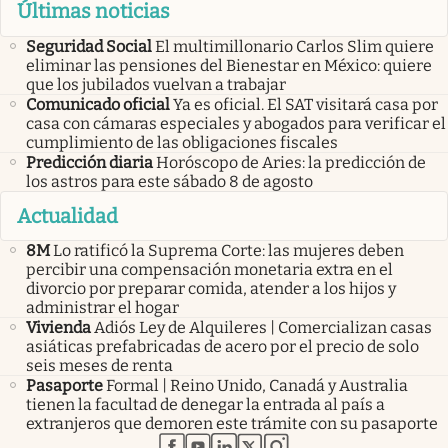
Últimas noticias
Seguridad Social
El multimillonario Carlos Slim quiere
eliminar las pensiones del Bienestar en México: quiere
que los jubilados vuelvan a trabajar
Comunicado oficial
Ya es oficial. El SAT visitará casa por
casa con cámaras especiales y abogados para verificar el
cumplimiento de las obligaciones fiscales
Predicción diaria
Horóscopo de Aries: la predicción de
los astros para este sábado 8 de agosto
Actualidad
8M
Lo ratificó la Suprema Corte: las mujeres deben
percibir una compensación monetaria extra en el
divorcio por preparar comida, atender a los hijos y
administrar el hogar
Vivienda
Adiós Ley de Alquileres | Comercializan casas
asiáticas prefabricadas de acero por el precio de solo
seis meses de renta
Pasaporte
Formal | Reino Unido, Canadá y Australia
tienen la facultad de denegar la entrada al país a
extranjeros que demoren este trámite con su pasaporte
abre en nueva pestaña
abre en nueva pestaña
abre en nueva pestaña
abre en nueva pestaña
abre en nueva pestaña