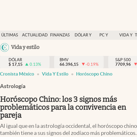
Últimas Noticias
ÚLTIMAS
ACTUALIDAD
FINANZAS
DÓLAR Y
PC Y
VIDA Y
Actualidad
NOTICIAS
Y
MERCADOS
CELULAR
ESTILO
Argentina
Vida y estilo
Finanzas y economía
ECONOMÍA
España
Dólar y mercados
DÓLAR
BMV
S&P 500
$
17,15
0.13
%
66.396,15
-0.19
%
México
7709,96
Internacionales
Cronista México
Vida Y Estilo
Horóscopo Chino
USA
Opinión
Colombia
Astrología
Uruguay
Brand Strategy
Horóscopo Chino: los 3 signos más
Pc y celular
problemáticos para la convivencia en
pareja
Vida y estilo
Al igual que en la astrología occidental, el horóscopo chino
Tv
también tiene a sus signos del zodíaco más problemáticos.