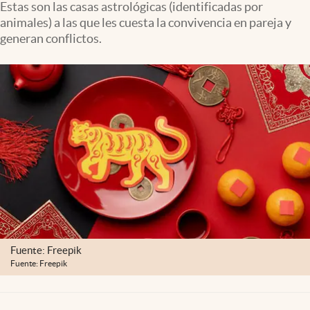
Estas son las casas astrológicas (identificadas por
Clima
animales) a las que les cuesta la convivencia en pareja y
Espiritualidad
generan conflictos.
Mediakit
abre en nueva pestaña
México
Fuente: Freepik
Fuente: Freepik