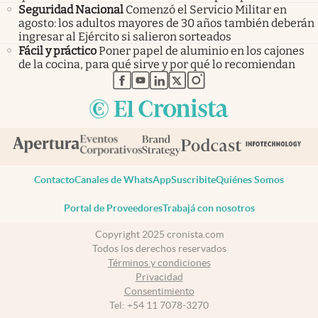
Seguridad Nacional
Comenzó el Servicio Militar en
agosto: los adultos mayores de 30 años también deberán
ingresar al Ejército si salieron sorteados
Fácil y práctico
Poner papel de aluminio en los cajones
de la cocina, para qué sirve y por qué lo recomiendan
abre en nueva pestaña
abre en nueva pestaña
abre en nueva pestaña
abre en nueva pestaña
abre en nueva pestaña
Contacto
Canales de WhatsApp
Suscribite
Quiénes Somos
Portal de Proveedores
Trabajá con nosotros
Copyright 2025 cronista.com
Todos los derechos reservados
Términos y condiciones
Privacidad
Consentimiento
Tel:
+54 11 7078-3270