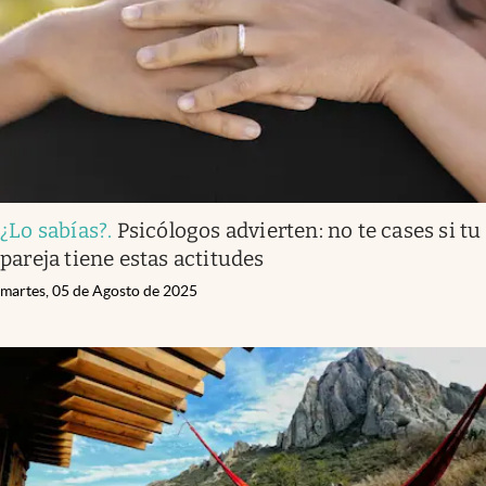
Clima
Espiritualidad
Mediakit
abre en nueva pestaña
México
¿Lo sabías?
.
Psicólogos advierten: no te cases si tu
pareja tiene estas actitudes
martes, 05 de Agosto de 2025