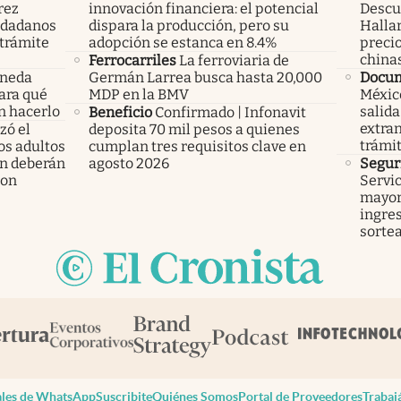
rez
innovación financiera: el potencial
Descub
iudadanos
dispara la producción, pero su
Hallar
trámite
adopción se estanca en 8.4%
precio
china
Ferrocarriles
La ferroviaria de
oneda
Germán Larrea busca hasta 20,000
Docu
Para qué
MDP en la BMV
México
n hacerlo
salida
Beneficio
Confirmado | Infonavit
extran
ó el
deposita 70 mil pesos a quienes
trámi
los adultos
cumplan tres requisitos clave en
n deberán
agosto 2026
Segur
ron
Servic
mayor
ingres
sorte
les de WhatsApp
Suscribite
Quiénes Somos
Portal de Proveedores
Trabaj