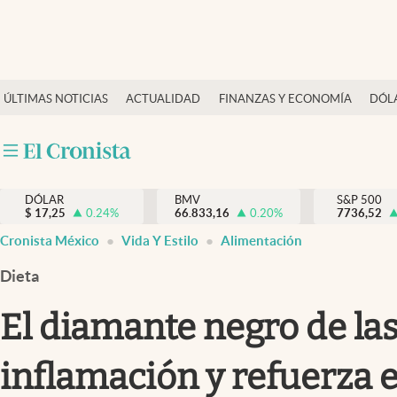
Últimas Noticias
ÚLTIMAS NOTICIAS
ACTUALIDAD
FINANZAS Y ECONOMÍA
DÓL
Actualidad
Finanzas y economía
Dólar y mercados
DÓLAR
BMV
S&P 500
Internacionales
$
17,25
0.24
%
66.833,16
0.20
%
7736,52
Opinión
Cronista México
Vida Y Estilo
Alimentación
Brand Strategy
Dieta
Pc y celular
El diamante negro de las
Vida y estilo
inflamación y refuerza 
Tv