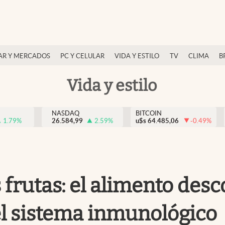
AR Y MERCADOS
PC Y CELULAR
VIDA Y ESTILO
TV
CLIMA
B
Vida y estilo
NASDAQ
BITCOIN
1.79
%
26.584,99
2.59
%
u$s
64.485,06
-0.49
%
 frutas: el alimento des
el sistema inmunológico