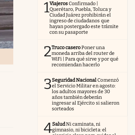
1
Viajeros
Confirmado |
Querétaro, Puebla, Toluca y
Ciudad Juárez prohibirán el
ingreso de ciudadanos que
hayan postergado este trámite
con su pasaporte
2
Truco casero
Poner una
moneda arriba del router de
WiFi | Para qué sirve y por qué
recomiendan hacerlo
3
Seguridad Nacional
Comenzó
el Servicio Militar en agosto:
los adultos mayores de 30
años también deberán
ingresar al Ejército si salieron
sorteados
4
Salud
Ni caminata, ni
gimnasio, ni bicicleta: el