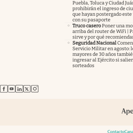
Puebla, Toluca y Ciudad Juá
prohibirán el ingreso de c
que hayan postergado este 
con su pasaporte
Truco casero
Poner una m
arriba del router de WiFi | 
sirve y por qué recomienda
Seguridad Nacional
Comenz
Servicio Militar en agosto: 
mayores de 30 años tambié
ingresar al Ejército si salie
sorteados
abre en nueva pestaña
abre en nueva pestaña
abre en nueva pestaña
abre en nueva pestaña
abre en nueva pestaña
Contacto
Cana