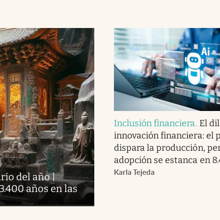
Inclusión financiera
.
El di
innovación financiera: el 
dispara la producción, pe
adopción se estanca en 8
Karla Tejeda
io del año |
 3.400 años en las