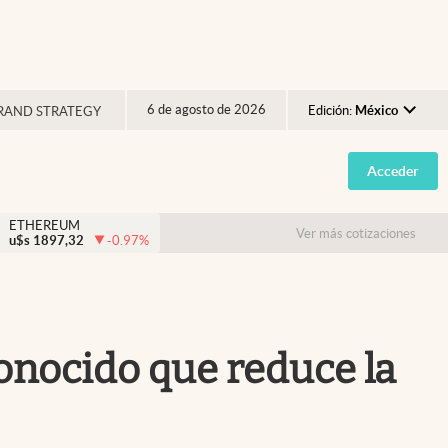
6 de agosto de 2026
Edición:
México
RAND STRATEGY
Argentina
Acceder
España
México
ETHEREUM
Ver más cotizaciones
u$s
1897,32
-0.97
%
USA
Colombia
Uruguay
conocido que reduce la