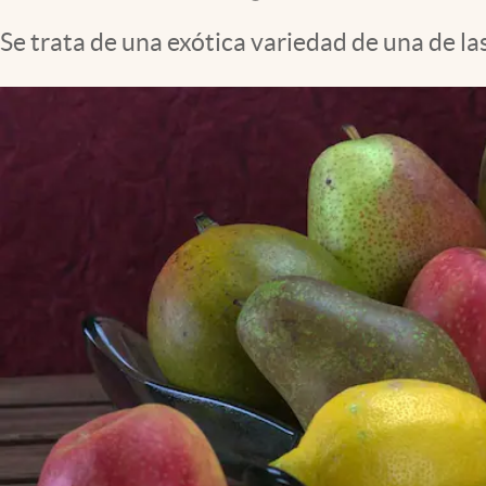
Clima
Se trata de una exótica variedad de una de l
Espiritualidad
Mediakit
abre en nueva pestaña