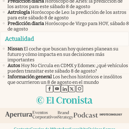
Predicción diaria
Horóscopo de Aries: la predicción de
los astros para este sábado 8 de agosto
Astrología
Horóscopo de Leo: la predicción de los astros
para este sábado 8 de agosto
Predicción diaria
Horóscopo de Virgo para HOY, sábado 8
de agosto
Actualidad
Nissan
El coche que buscan hoy quienes planean su
futuro y cómo impacta en sus decisiones más
importantes
Autos
Hoy No Circula en CDMX y Edomex: ¿qué vehículos
pueden transitar este sábado 8 de agosto?
Información general
Los hechos históricos e insólitos
que ocurrieron un 8 de agosto en el mundo
abre en nueva pestaña
abre en nueva pestaña
abre en nueva pestaña
abre en nueva pestaña
abre en nueva pestaña
Contacto
Canales de WhatsApp
Suscribite
Quiénes Somos