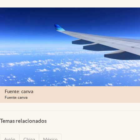
Clima
Espiritualidad
Mediakit
abre en nueva pestaña
México
Fuente: canva
Fuente: canva
Temas relacionados
Avión
China
México