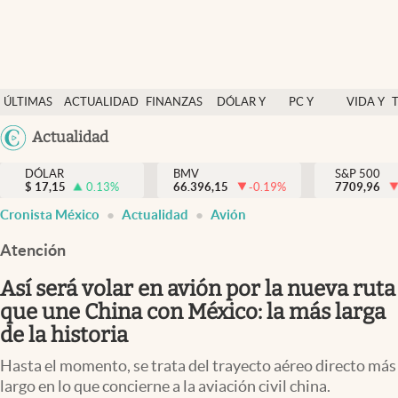
Últimas Noticias
ÚLTIMAS
ACTUALIDAD
FINANZAS
DÓLAR Y
PC Y
VIDA Y
Actualidad
NOTICIAS
Y
MERCADOS
CELULAR
ESTILO
Argentina
Actualidad
Finanzas y economía
ECONOMÍA
España
Dólar y mercados
DÓLAR
BMV
S&P 500
$
17,15
0.13
%
66.396,15
-0.19
%
México
7709,96
Internacionales
Cronista México
Actualidad
Avión
USA
Opinión
Colombia
Atención
Uruguay
Brand Strategy
Así será volar en avión por la nueva ruta
Pc y celular
que une China con México: la más larga
de la historia
Vida y estilo
Hasta el momento, se trata del trayecto aéreo directo más
Tv
largo en lo que concierne a la aviación civil china.