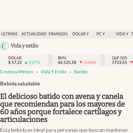
Últimas Noticias
ÚLTIMAS
ACTUALIDAD
FINANZAS
DÓLAR Y
PC Y
VIDA Y
Actualidad
NOTICIAS
Y
MERCADOS
CELULAR
ESTILO
Argentina
Vida y estilo
Finanzas y economía
ECONOMÍA
España
Dólar y mercados
DÓLAR
BMV
S&P 500
$
17,22
0.07
%
66.525,18
-0.46
%
México
7723,55
Internacionales
Cronista México
Vida Y Estilo
Batido
USA
Opinión
Colombia
Bebida saludable
Uruguay
Brand Strategy
El delicioso batido con avena y canela
Pc y celular
que recomiendan para los mayores de
60 años porque fortalece cartílagos y
Vida y estilo
articulaciones
Tv
Esta bebida es ideal para personas que buscan mantener