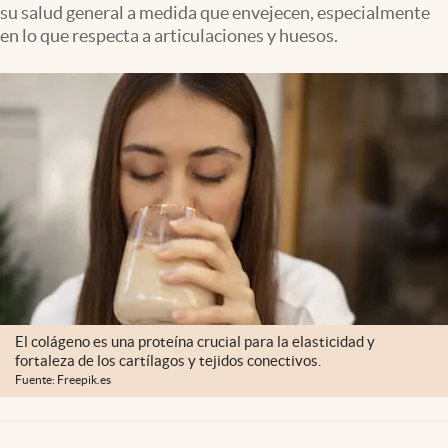
su salud general a medida que envejecen, especialmente
Clima
en lo que respecta a articulaciones y huesos.
Espiritualidad
Mediakit
abre en nueva pestaña
México
El colágeno es una proteína crucial para la elasticidad y
fortaleza de los cartílagos y tejidos conectivos.
Fuente: Freepik.es