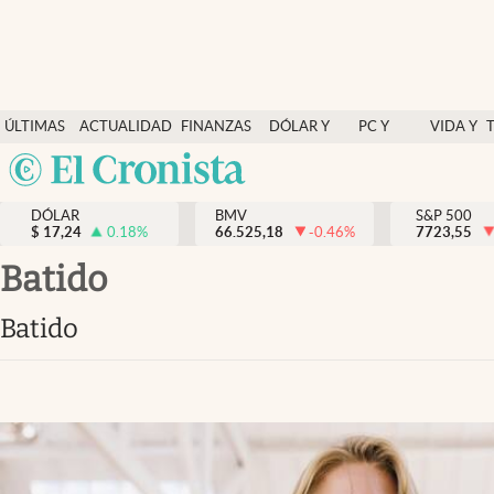
Últimas Noticias
ÚLTIMAS
ACTUALIDAD
FINANZAS
DÓLAR Y
PC Y
VIDA Y
Actualidad
NOTICIAS
Y
MERCADOS
CELULAR
ESTILO
Argentina
Finanzas y economía
ECONOMÍA
España
Dólar y mercados
DÓLAR
BMV
S&P 500
$
17,24
0.18
%
66.525,18
-0.46
%
México
7723,55
Internacionales
USA
batido
Opinión
Colombia
batido
Uruguay
Brand Strategy
Pc y celular
Vida y estilo
Tv