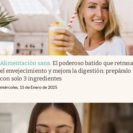
Clima
Espiritualidad
Mediakit
abre en nueva pestaña
México
Alimentación sana
.
El poderoso batido que retrasa
el envejecimiento y mejora la digestión: prepáralo
con solo 3 ingredientes
miércoles, 15 de Enero de 2025