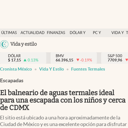
Últimas Noticias
ÚLTIMAS
ACTUALIDAD
FINANZAS
DÓLAR Y
PC Y
VIDA Y
Actualidad
NOTICIAS
Y
MERCADOS
CELULAR
ESTILO
Argentina
Vida y estilo
Finanzas y economía
ECONOMÍA
España
Dólar y mercados
DÓLAR
BMV
S&P 500
$
17,15
0.13
%
66.396,15
-0.19
%
México
7709,96
Internacionales
Cronista México
Vida Y Estilo
Fuentes Termales
USA
Opinión
Colombia
Escapadas
Uruguay
Brand Strategy
El balneario de aguas termales ideal
Pc y celular
para una escapada con los niños y cerca
de CDMX
Vida y estilo
El sitio está ubicado a una hora aproximadamente de la
Tv
Ciudad de México y es una excelente opción para disfrutar