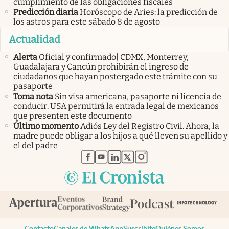
cumplimiento de las obligaciones fiscales
Predicción diaria
Horóscopo de Aries: la predicción de
los astros para este sábado 8 de agosto
Actualidad
Alerta
Oficial y confirmado| CDMX, Monterrey,
Guadalajara y Cancún prohibirán el ingreso de
ciudadanos que hayan postergado este trámite con su
pasaporte
Toma nota
Sin visa americana, pasaporte ni licencia de
conducir. USA permitirá la entrada legal de mexicanos
que presenten este documento
Último momento
Adiós Ley del Registro Civil. Ahora, la
madre puede obligar a los hijos a qué lleven su apellido y
el del padre
abre en nueva pestaña
abre en nueva pestaña
abre en nueva pestaña
abre en nueva pestaña
abre en nueva pestaña
Contacto
Canales de WhatsApp
Suscribite
Quiénes Somos