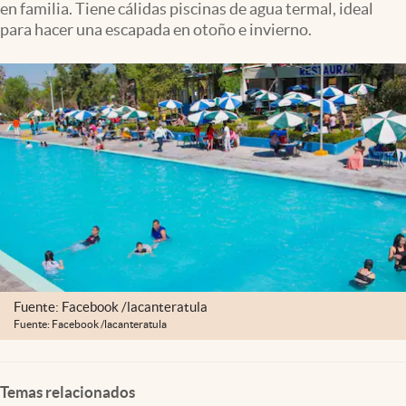
en familia. Tiene cálidas piscinas de agua termal, ideal
Clima
para hacer una escapada en otoño e invierno.
Espiritualidad
Mediakit
abre en nueva pestaña
México
Fuente: Facebook /lacanteratula
Fuente: Facebook /lacanteratula
Temas relacionados