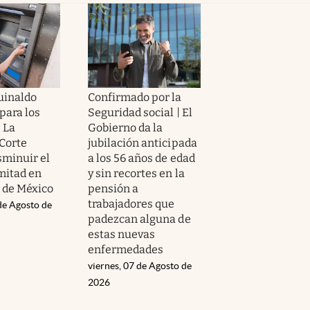
guinaldo
Confirmado por la
para los
Seguridad social | El
| La
Gobierno da la
Corte
jubilación anticipada
sminuir el
a los 56 años de edad
mitad en
y sin recortes en la
r de México
pensión a
trabajadores que
de Agosto de
padezcan alguna de
estas nuevas
enfermedades
viernes, 07 de Agosto de
2026