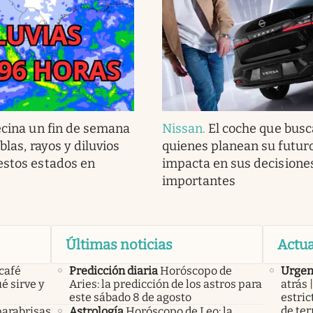
ecina un fin de semana
Nissan
.
El coche que bus
eblas, rayos y diluvios
quienes planean su futur
estos estados en
impacta en sus decisione
importantes
Últimas noticias
Actua
 café
Predicción diaria
Horóscopo de
Urgen
é sirve y
Aries: la predicción de los astros para
atrás
este sábado 8 de agosto
estric
de ter
parabrisas
Astrología
Horóscopo de Leo: la