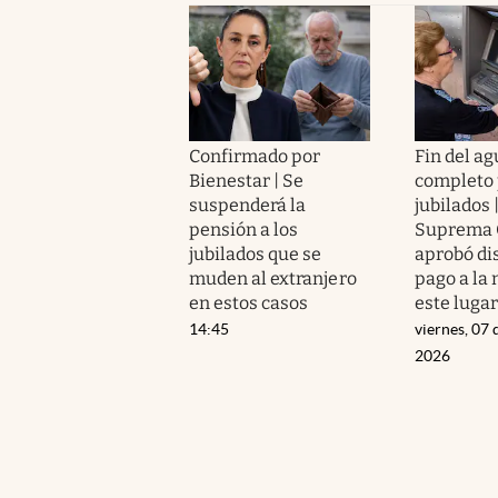
Confirmado por
Fin del a
Bienestar | Se
completo 
suspenderá la
jubilados 
pensión a los
Suprema 
jubilados que se
aprobó di
muden al extranjero
pago a la 
en estos casos
este luga
14:45
viernes, 07 
2026