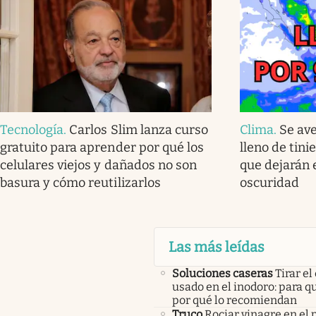
Tecnología
.
Carlos Slim lanza curso
Clima
.
Se av
gratuito para aprender por qué los
lleno de tini
celulares viejos y dañados no son
que dejarán 
basura y cómo reutilizarlos
oscuridad
Las más leídas
Soluciones caseras
Tirar el
usado en el inodoro: para qu
por qué lo recomiendan
Truco
Rociar vinagre en el 