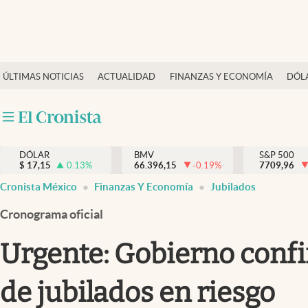
Últimas Noticias
ÚLTIMAS NOTICIAS
ACTUALIDAD
FINANZAS Y ECONOMÍA
DÓL
Actualidad
Finanzas y economía
Dólar y mercados
DÓLAR
BMV
S&P 500
Internacionales
$
17,15
0.13
%
66.396,15
-0.19
%
7709,96
Opinión
Cronista México
Finanzas Y Economía
Jubilados
Brand Strategy
Cronograma oficial
Pc y celular
Urgente: Gobierno conf
Vida y estilo
de jubilados en riesgo
Tv