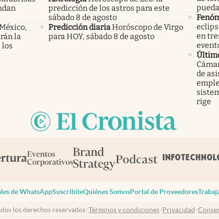
pueda
endan
predicción de los astros para este
sábado 8 de agosto
Fenó
eclips
 México,
Predicción diaria
Horóscopo de Virgo
en tre
rán la
para HOY, sábado 8 de agosto
event
 los
Últim
Cámara
de asi
emple
sistem
rige
les de WhatsApp
Suscribite
Quiénes Somos
Portal de Proveedores
Trabaj
dos los derechos reservados
Términos y condiciones
Privacidad
Consen