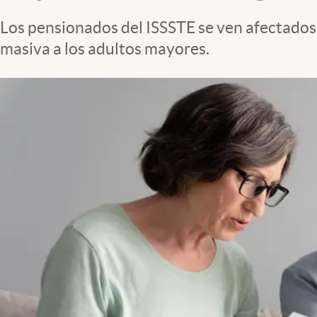
Clima
Los pensionados del ISSSTE se ven afectados 
Espiritualidad
masiva a los adultos mayores.
Mediakit
abre en nueva pestaña