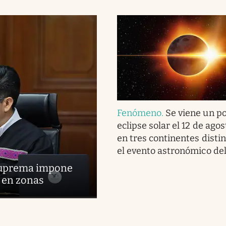
Fenómeno
.
Se viene un p
eclipse solar el 12 de agos
en tres continentes distin
el evento astronómico de
 Suprema impone
s en zonas