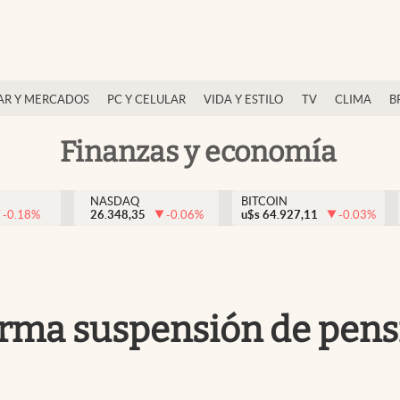
AR Y MERCADOS
PC Y CELULAR
VIDA Y ESTILO
TV
CLIMA
B
Finanzas y economía
NASDAQ
BITCOIN
-0.18
%
26.348,35
-0.06
%
u$s
64.927,11
-0.03
%
irma suspensión de pens