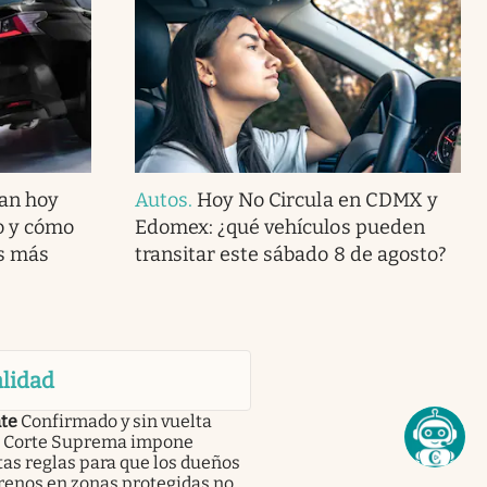
can hoy
Autos
.
Hoy No Circula en CDMX y
o y cómo
Edomex: ¿qué vehículos pueden
s más
transitar este sábado 8 de agosto?
lidad
te
Confirmado y sin vuelta
 | Corte Suprema impone
tas reglas para que los dueños
renos en zonas protegidas no