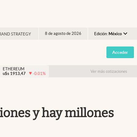
8 de agosto de 2026
Edición:
México
RAND STRATEGY
Argentina
Acceder
España
México
ETHEREUM
Ver más cotizaciones
u$s
1913,47
-0.01
%
USA
Colombia
Uruguay
iones y hay millones