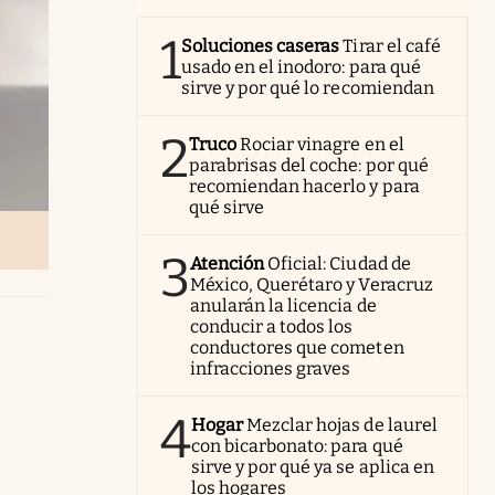
1
Soluciones caseras
Tirar el café
usado en el inodoro: para qué
sirve y por qué lo recomiendan
2
Truco
Rociar vinagre en el
parabrisas del coche: por qué
recomiendan hacerlo y para
qué sirve
3
Atención
Oficial: Ciudad de
México, Querétaro y Veracruz
anularán la licencia de
conducir a todos los
conductores que cometen
infracciones graves
4
Hogar
Mezclar hojas de laurel
con bicarbonato: para qué
sirve y por qué ya se aplica en
los hogares