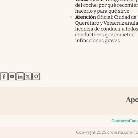
del coche: por qué recomi
hacerlo y para qué sirve
Atención
Oficial: Ciudad de
Querétaro y Veracruz anula
licencia de conducir a todos
conductores que cometen
infracciones graves
abre en nueva pestaña
abre en nueva pestaña
abre en nueva pestaña
abre en nueva pestaña
abre en nueva pestaña
Contacto
Cana
Copyright 2025 cronista.com
To