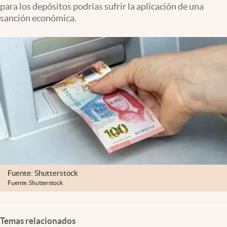
para los depósitos podrías sufrir la aplicación de una
Clima
sanción económica.
Espiritualidad
Mediakit
abre en nueva pestaña
México
Fuente: Shutterstock
Fuente: Shutterstock
Temas relacionados