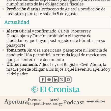
cumplimiento de las obligaciones fiscales
Predicción diaria
Horóscopo de Aries: la predicción de
los astros para este sábado 8 de agosto
Actualidad
Alerta
Oficial y confirmado| CDMX, Monterrey,
Guadalajara y Cancún prohibirán el ingreso de
ciudadanos que hayan postergado este trámite con su
pasaporte
Toma nota
Sin visa americana, pasaporte ni licencia de
conducir. USA permitirá la entrada legal de mexicanos
que presenten este documento
Último momento
Adiós Ley del Registro Civil. Ahora, la
madre puede obligar a los hijos a qué lleven su apellido y
el del padre
abre en nueva pestaña
abre en nueva pestaña
abre en nueva pestaña
abre en nueva pestaña
abre en nueva pestaña