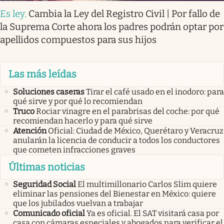
Es ley
.
Cambia la Ley del Registro Civil | Por fallo de
la Suprema Corte ahora los padres podrán optar por
apellidos compuestos para sus hijos
Las más leídas
Soluciones caseras
Tirar el café usado en el inodoro: para
qué sirve y por qué lo recomiendan
Truco
Rociar vinagre en el parabrisas del coche: por qué
recomiendan hacerlo y para qué sirve
Atención
Oficial: Ciudad de México, Querétaro y Veracruz
anularán la licencia de conducir a todos los conductores
que cometen infracciones graves
Últimas noticias
Seguridad Social
El multimillonario Carlos Slim quiere
eliminar las pensiones del Bienestar en México: quiere
que los jubilados vuelvan a trabajar
Comunicado oficial
Ya es oficial. El SAT visitará casa por
casa con cámaras especiales y abogados para verificar el