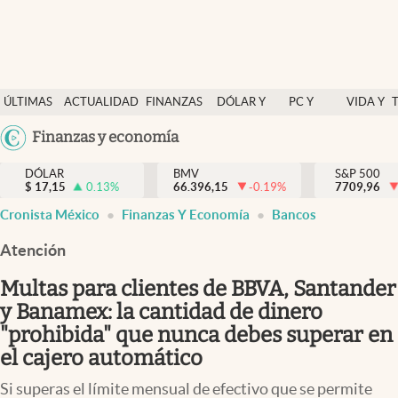
Últimas Noticias
ÚLTIMAS
ACTUALIDAD
FINANZAS
DÓLAR Y
PC Y
VIDA Y
Actualidad
NOTICIAS
Y
MERCADOS
CELULAR
ESTILO
Argentina
Finanzas y economía
Finanzas y economía
ECONOMÍA
España
Dólar y mercados
DÓLAR
BMV
S&P 500
$
17,15
0.13
%
66.396,15
-0.19
%
México
7709,96
Internacionales
Cronista México
Finanzas Y Economía
Bancos
USA
Opinión
Colombia
Atención
Uruguay
Brand Strategy
Multas para clientes de BBVA, Santander
Pc y celular
y Banamex: la cantidad de dinero
"prohibida" que nunca debes superar en
Vida y estilo
el cajero automático
Tv
Si superas el límite mensual de efectivo que se permite