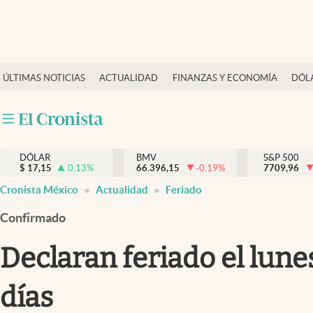
Últimas Noticias
ÚLTIMAS NOTICIAS
ACTUALIDAD
FINANZAS Y ECONOMÍA
DÓL
Actualidad
Finanzas y economía
Dólar y mercados
DÓLAR
BMV
S&P 500
Internacionales
$
17,15
0.13
%
66.396,15
-0.19
%
7709,96
Opinión
Cronista México
Actualidad
Feriado
Brand Strategy
Confirmado
Pc y celular
Declaran feriado el lune
Vida y estilo
días
Tv