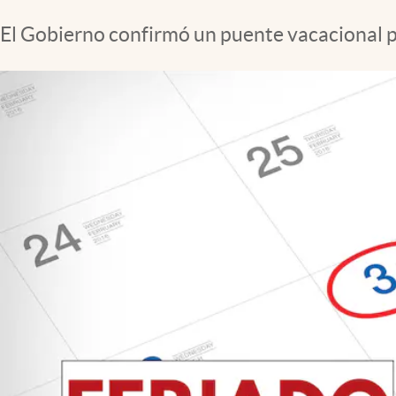
Clima
El Gobierno confirmó un puente vacacional pa
Espiritualidad
Mediakit
abre en nueva pestaña