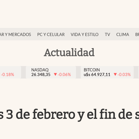
AR Y MERCADOS
PC Y CELULAR
VIDA Y ESTILO
TV
CLIMA
B
Actualidad
NASDAQ
BITCOIN
-0.18
%
26.348,35
-0.06
%
u$s
64.927,11
-0.03
%
s 3 de febrero y el fin d