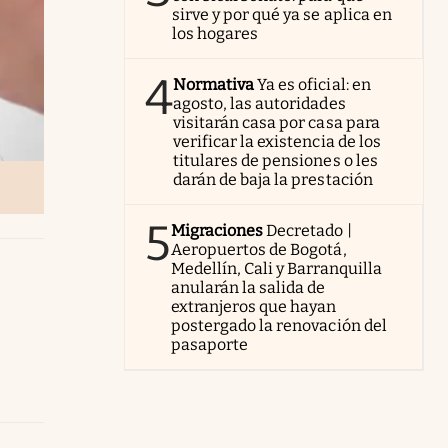
sirve y por qué ya se aplica en
los hogares
4
Normativa
Ya es oficial: en
agosto, las autoridades
visitarán casa por casa para
verificar la existencia de los
titulares de pensiones o les
darán de baja la prestación
5
Migraciones
Decretado |
Aeropuertos de Bogotá,
Medellín, Cali y Barranquilla
anularán la salida de
extranjeros que hayan
postergado la renovación del
pasaporte