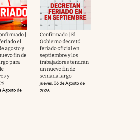
confirmado |
Confirmado | El
feriado el
Gobierno decretó
de agosto y
feriado oficial en
nuevo fin de
septiembre y los
rgo para
trabajadores tendrán
de
un nuevo fin de
es y
semana largo
es
jueves, 06 de Agosto de
e Agosto de
2026