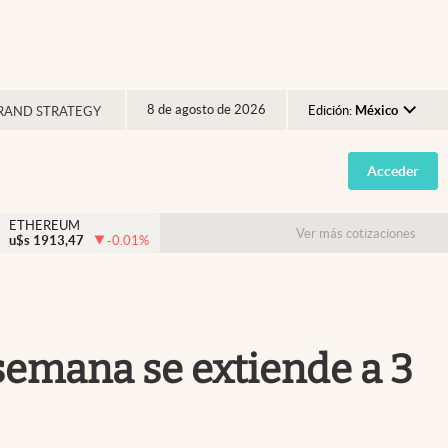
8 de agosto de 2026
Edición:
México
RAND STRATEGY
Argentina
Acceder
España
México
ETHEREUM
Ver más cotizaciones
u$s
1913,47
-0.01
%
USA
Colombia
Uruguay
e semana se extiende a 3