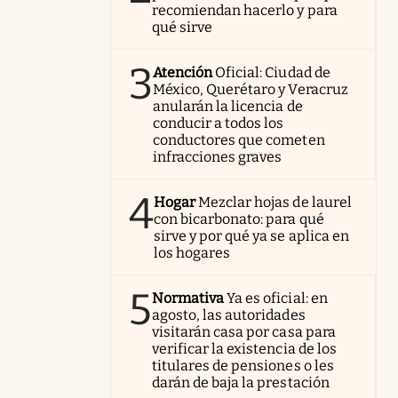
recomiendan hacerlo y para
qué sirve
3
Atención
Oficial: Ciudad de
México, Querétaro y Veracruz
anularán la licencia de
conducir a todos los
conductores que cometen
infracciones graves
4
Hogar
Mezclar hojas de laurel
con bicarbonato: para qué
sirve y por qué ya se aplica en
los hogares
5
Normativa
Ya es oficial: en
agosto, las autoridades
visitarán casa por casa para
verificar la existencia de los
titulares de pensiones o les
darán de baja la prestación