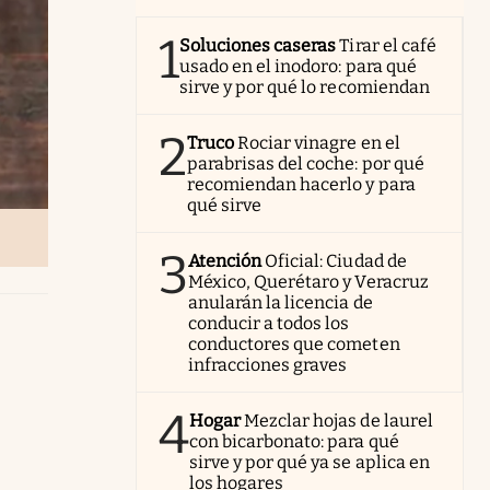
1
Soluciones caseras
Tirar el café
usado en el inodoro: para qué
sirve y por qué lo recomiendan
2
Truco
Rociar vinagre en el
parabrisas del coche: por qué
recomiendan hacerlo y para
qué sirve
3
Atención
Oficial: Ciudad de
México, Querétaro y Veracruz
anularán la licencia de
conducir a todos los
conductores que cometen
infracciones graves
4
Hogar
Mezclar hojas de laurel
con bicarbonato: para qué
sirve y por qué ya se aplica en
los hogares