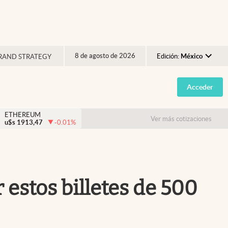
8 de agosto de 2026
Edición:
México
RAND STRATEGY
Argentina
Acceder
España
México
ETHEREUM
Ver más cotizaciones
u$s
1913,47
-0.01
%
USA
Colombia
Uruguay
 estos billetes de 500