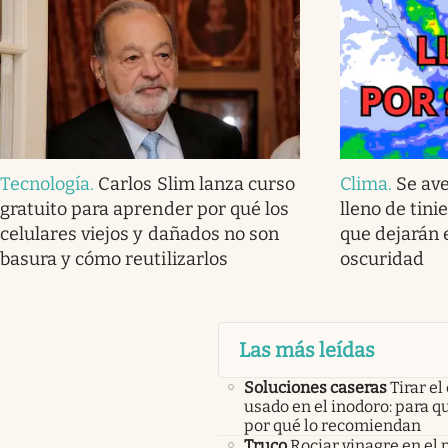
Tecnología
.
Carlos Slim lanza curso
Clima
.
Se av
gratuito para aprender por qué los
lleno de tini
celulares viejos y dañados no son
que dejarán 
basura y cómo reutilizarlos
oscuridad
Las más leídas
Soluciones caseras
Tirar el
usado en el inodoro: para qu
por qué lo recomiendan
Truco
Rociar vinagre en el 