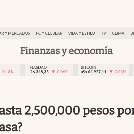
AR Y MERCADOS
PC Y CELULAR
VIDA Y ESTILO
TV
CLIMA
B
Finanzas y economía
NASDAQ
BITCOIN
-0.18
%
26.348,35
-0.06
%
u$s
64.927,11
-0.03
%
asta 2,500,000 pesos por
casa?