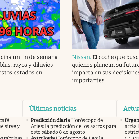
ecina un fin de semana
Nissan
.
El coche que bus
eblas, rayos y diluvios
quienes planean su futur
estos estados en
impacta en sus decisione
importantes
Últimas noticias
Actua
 café
Predicción diaria
Horóscopo de
Urgen
é sirve y
Aries: la predicción de los astros para
atrás
este sábado 8 de agosto
estric
de ter
parabrisas
Astrología
Horóscopo de Leo: la