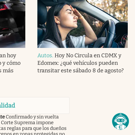
can hoy
Autos
.
Hoy No Circula en CDMX y
o y cómo
Edomex: ¿qué vehículos pueden
s más
transitar este sábado 8 de agosto?
lidad
te
Confirmado y sin vuelta
 | Corte Suprema impone
tas reglas para que los dueños
renos en zonas protegidas no