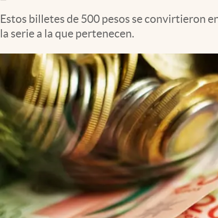
Clima
Estos billetes de 500 pesos se convirtieron e
Espiritualidad
la serie a la que pertenecen.
Mediakit
abre en nueva pestaña