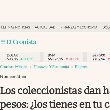
Últimas Noticias
ÚLTIMAS NOTICIAS
ACTUALIDAD
FINANZAS Y ECONOMÍA
DÓL
Actualidad
Finanzas y economía
Dólar y mercados
DÓLAR
BMV
S&P 500
Internacionales
$
17,15
0.13
%
66.396,15
-0.19
%
7709,96
Opinión
Cronista México
Finanzas Y Economía
Billetes
Brand Strategy
Numismática
Pc y celular
Los coleccionistas dan h
Vida y estilo
pesos: ¿los tienes en tu 
Tv