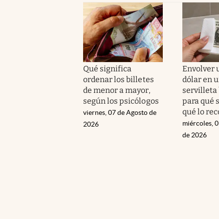
Qué significa
Envolver u
ordenar los billetes
dólar en 
de menor a mayor,
servilleta
según los psicólogos
para qué s
qué lo re
viernes, 07 de Agosto de
miércoles, 
2026
de 2026