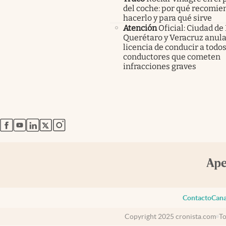
del coche: por qué recomi
hacerlo y para qué sirve
Atención
Oficial: Ciudad de
Querétaro y Veracruz anula
licencia de conducir a todos
conductores que cometen
infracciones graves
abre en nueva pestaña
abre en nueva pestaña
abre en nueva pestaña
abre en nueva pestaña
abre en nueva pestaña
Contacto
Cana
Copyright 2025 cronista.com
To