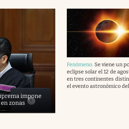
Fenómeno
.
Se viene un p
eclipse solar el 12 de agos
en tres continentes distin
el evento astronómico de
 Suprema impone
s en zonas