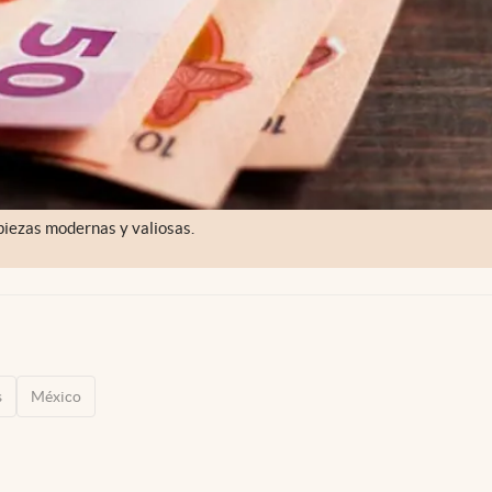
piezas modernas y valiosas.
s
México