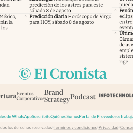
pueda
endan
predicción de los astros para este
sábado 8 de agosto
Fenó
eclips
 México,
Predicción diaria
Horóscopo de Virgo
en tre
rán la
para HOY, sábado 8 de agosto
event
 los
Últim
Cámara
de asi
emple
sistem
rige
les de WhatsApp
Suscribite
Quiénes Somos
Portal de Proveedores
Trabaj
dos los derechos reservados
Términos y condiciones
Privacidad
Consen