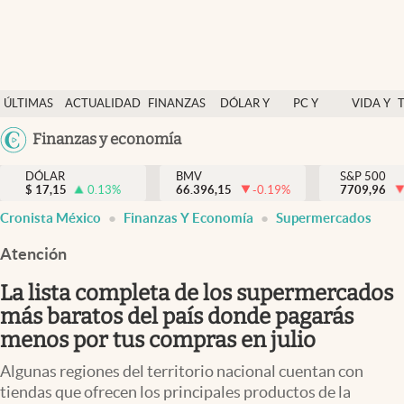
Últimas Noticias
ÚLTIMAS
ACTUALIDAD
FINANZAS
DÓLAR Y
PC Y
VIDA Y
Actualidad
NOTICIAS
Y
MERCADOS
CELULAR
ESTILO
Argentina
Finanzas y economía
Finanzas y economía
ECONOMÍA
España
Dólar y mercados
DÓLAR
BMV
S&P 500
$
17,15
0.13
%
66.396,15
-0.19
%
México
7709,96
Internacionales
Cronista México
Finanzas Y Economía
Supermercados
USA
Opinión
Colombia
Atención
Uruguay
Brand Strategy
La lista completa de los supermercados
Pc y celular
más baratos del país donde pagarás
menos por tus compras en julio
Vida y estilo
Algunas regiones del territorio nacional cuentan con
Tv
tiendas que ofrecen los principales productos de la