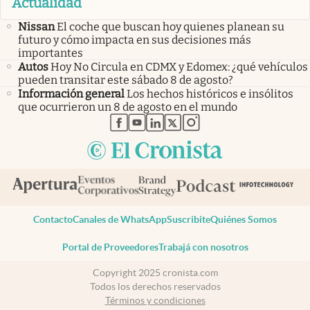
Actualidad
Nissan
El coche que buscan hoy quienes planean su
futuro y cómo impacta en sus decisiones más
importantes
Autos
Hoy No Circula en CDMX y Edomex: ¿qué vehículos
pueden transitar este sábado 8 de agosto?
Información general
Los hechos históricos e insólitos
que ocurrieron un 8 de agosto en el mundo
abre en nueva pestaña
abre en nueva pestaña
abre en nueva pestaña
abre en nueva pestaña
abre en nueva pestaña
Contacto
Canales de WhatsApp
Suscribite
Quiénes Somos
Portal de Proveedores
Trabajá con nosotros
Copyright 2025 cronista.com
Todos los derechos reservados
Términos y condiciones