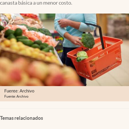
canasta básica a un menor costo.
Clima
Espiritualidad
Mediakit
abre en nueva pestaña
México
Fuente: Archivo
Fuente: Archivo
Temas relacionados