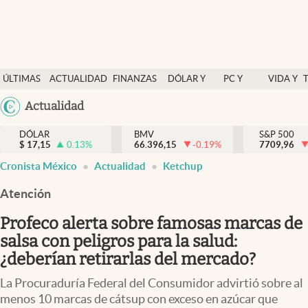
Últimas Noticias
ÚLTIMAS
ACTUALIDAD
FINANZAS
DÓLAR Y
PC Y
VIDA Y
Actualidad
NOTICIAS
Y
MERCADOS
CELULAR
ESTILO
Argentina
Actualidad
Finanzas y economía
ECONOMÍA
España
Dólar y mercados
DÓLAR
BMV
S&P 500
$
17,15
0.13
%
66.396,15
-0.19
%
México
7709,96
Internacionales
Cronista México
Actualidad
Ketchup
USA
Opinión
Colombia
Atención
Uruguay
Brand Strategy
Profeco alerta sobre famosas marcas de
Pc y celular
salsa con peligros para la salud:
¿deberían retirarlas del mercado?
Vida y estilo
La Procuraduría Federal del Consumidor advirtió sobre al
Tv
menos 10 marcas de cátsup con exceso en azúcar que