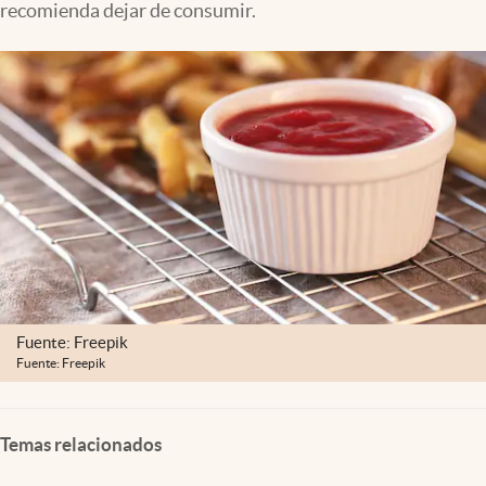
recomienda dejar de consumir.
Clima
Espiritualidad
Mediakit
abre en nueva pestaña
México
Fuente: Freepik
Fuente: Freepik
Temas relacionados