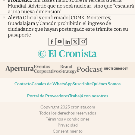
Pronóstico
Bill Gates habló sobre la Tercera Guerra
Mundial. Advirtió que no será nuclear, sino que “escalará
a una nueva dimensión”
Alerta
Oficial y confirmado| CDMX, Monterrey,
Guadalajara y Cancún prohibirán el ingreso de
ciudadanos que hayan postergado este trámite con su
pasaporte
abre en nueva pestaña
abre en nueva pestaña
abre en nueva pestaña
abre en nueva pestaña
abre en nueva pestaña
Contacto
Canales de WhatsApp
Suscribite
Quiénes Somos
Portal de Proveedores
Trabajá con nosotros
Copyright 2025 cronista.com
Todos los derechos reservados
Términos y condiciones
Privacidad
Consentimiento