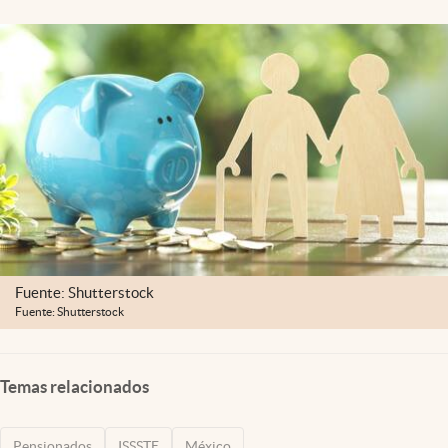
Clima
Espiritualidad
Mediakit
abre en nueva pestaña
México
Fuente: Shutterstock
Fuente: Shutterstock
Temas relacionados
Pensionados
ISSSTE
México