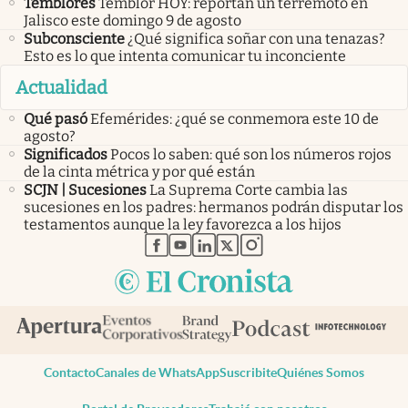
Temblores
Temblor HOY: reportan un terremoto en
Jalisco este domingo 9 de agosto
Subconsciente
¿Qué significa soñar con una tenazas?
Esto es lo que intenta comunicar tu inconciente
Actualidad
Qué pasó
Efemérides: ¿qué se conmemora este 10 de
agosto?
Significados
Pocos lo saben: qué son los números rojos
de la cinta métrica y por qué están
SCJN | Sucesiones
La Suprema Corte cambia las
sucesiones en los padres: hermanos podrán disputar los
testamentos aunque la ley favorezca a los hijos
abre en nueva pestaña
abre en nueva pestaña
abre en nueva pestaña
abre en nueva pestaña
abre en nueva pestaña
Contacto
Canales de WhatsApp
Suscribite
Quiénes Somos