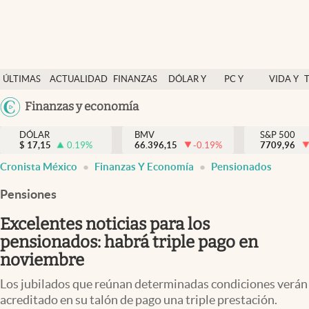
Últimas Noticias
ÚLTIMAS
ACTUALIDAD
FINANZAS
DÓLAR Y
PC Y
VIDA Y
Actualidad
NOTICIAS
Y
MERCADOS
CELULAR
ESTILO
Argentina
Finanzas y economía
Finanzas y economía
ECONOMÍA
España
Dólar y mercados
DÓLAR
BMV
S&P 500
$
17,15
0.19
%
66.396,15
-0.19
%
México
7709,96
Internacionales
Cronista México
Finanzas Y Economía
Pensionados
USA
Opinión
Colombia
Pensiones
Uruguay
Brand Strategy
Excelentes noticias para los
Pc y celular
pensionados: habrá triple pago en
noviembre
Vida y estilo
Los jubilados que reúnan determinadas condiciones verán
Tv
acreditado en su talón de pago una triple prestación.