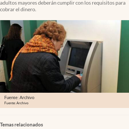
adultos mayores deberán cumplir con los requisitos para
Clima
cobrar el dinero.
Espiritualidad
Mediakit
abre en nueva pestaña
México
Fuente: Archivo
Fuente: Archivo
Temas relacionados