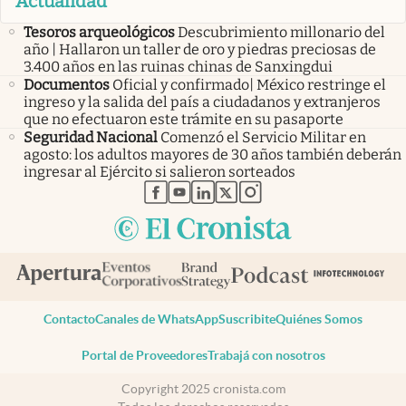
Actualidad
Tesoros arqueológicos
Descubrimiento millonario del
año | Hallaron un taller de oro y piedras preciosas de
3.400 años en las ruinas chinas de Sanxingdui
Documentos
Oficial y confirmado| México restringe el
ingreso y la salida del país a ciudadanos y extranjeros
que no efectuaron este trámite en su pasaporte
Seguridad Nacional
Comenzó el Servicio Militar en
agosto: los adultos mayores de 30 años también deberán
ingresar al Ejército si salieron sorteados
abre en nueva pestaña
abre en nueva pestaña
abre en nueva pestaña
abre en nueva pestaña
abre en nueva pestaña
Contacto
Canales de WhatsApp
Suscribite
Quiénes Somos
Portal de Proveedores
Trabajá con nosotros
Copyright 2025 cronista.com