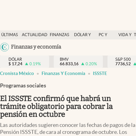
Últimas Noticias
ÚLTIMAS
ACTUALIDAD
FINANZAS
DÓLAR Y
PC Y
VIDA Y
Actualidad
NOTICIAS
Y
MERCADOS
CELULAR
ESTILO
Argentina
Finanzas y economía
Finanzas y economía
ECONOMÍA
España
Dólar y mercados
DÓLAR
BMV
S&P 500
$
17,24
0.19
%
66.833,16
0.20
%
México
7736,52
Internacionales
Cronista México
Finanzas Y Economía
ISSSTE
USA
Opinión
Colombia
Programas sociales
Uruguay
Brand Strategy
El ISSSTE confirmó que habrá un
Pc y celular
trámite obligatorio para cobrar la
pensión en octubre
Vida y estilo
Las autoridades sugieren conocer las fechas de pagos de la
Tv
Pensión ISSSTE, de cara al cronograma de octubre. Los