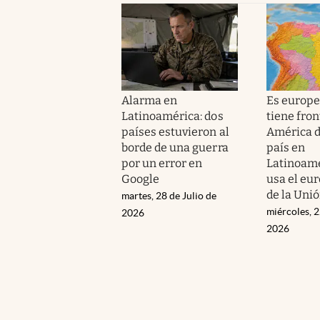
Alarma en
Es europe
Latinoamérica: dos
tiene fron
países estuvieron al
América de
borde de una guerra
país en
por un error en
Latinoamé
Google
usa el eur
de la Uni
martes, 28 de Julio de
miércoles, 2
2026
2026