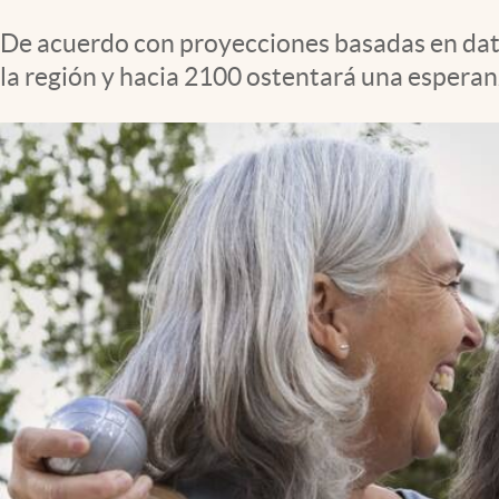
Clima
De acuerdo con proyecciones basadas en dato
Espiritualidad
la región y hacia 2100 ostentará una espera
Mediakit
abre en nueva pestaña