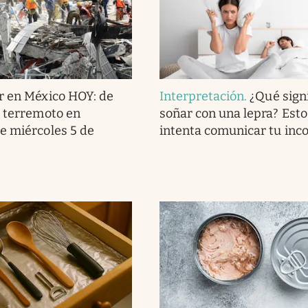
r en México HOY: de
Interpretación
.
¿Qué signi
l terremoto en
soñar con una lepra? Esto
e miércoles 5 de
intenta comunicar tu inc