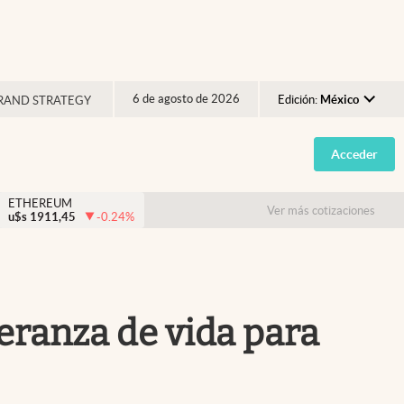
6 de agosto de 2026
Edición:
México
RAND STRATEGY
Argentina
Acceder
España
México
ETHEREUM
Ver más cotizaciones
u$s
1911,45
-0.24
%
USA
Colombia
Uruguay
eranza de vida para