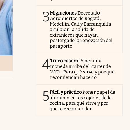
3
Migraciones
Decretado |
Aeropuertos de Bogotá,
Medellín, Cali y Barranquilla
anularán la salida de
extranjeros que hayan
postergado la renovación del
pasaporte
4
Truco casero
Poner una
moneda arriba del router de
WiFi | Para qué sirve y por qué
recomiendan hacerlo
5
Fácil y práctico
Poner papel de
aluminio en los cajones de la
cocina, para qué sirve y por
qué lo recomiendan