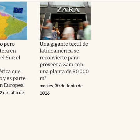
o pero
Una gigante textil de
tera en
latinoamérica se
l Sur: el
reconvierte para
proveer a Zara con
rica que
una planta de 80.000
o y es parte
m²
ón Europea
martes, 30 de Junio de
2 de Julio de
2026