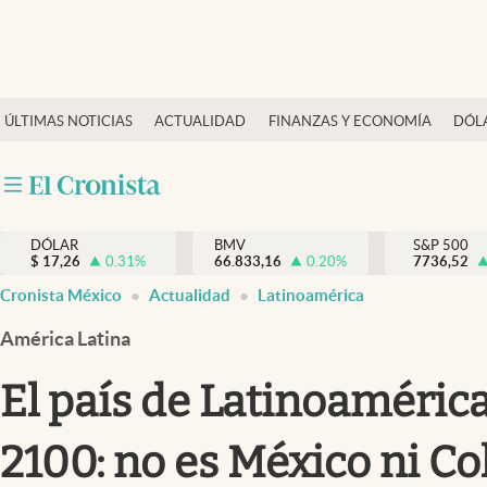
Últimas Noticias
ÚLTIMAS NOTICIAS
ACTUALIDAD
FINANZAS Y ECONOMÍA
DÓL
Actualidad
Finanzas y economía
Dólar y mercados
DÓLAR
BMV
S&P 500
Internacionales
$
17,26
0.31
%
66.833,16
0.20
%
7736,52
Opinión
Cronista México
Actualidad
Latinoamérica
Brand Strategy
América Latina
Pc y celular
El país de Latinoaméric
Vida y estilo
2100: no es México ni C
Tv