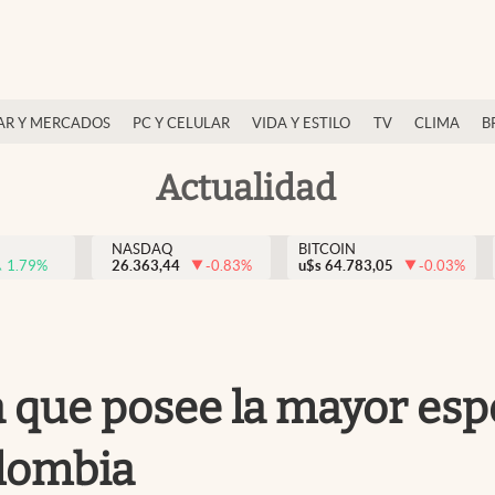
AR Y MERCADOS
PC Y CELULAR
VIDA Y ESTILO
TV
CLIMA
B
Actualidad
NASDAQ
BITCOIN
1.79
%
26.363,44
-0.83
%
u$s
64.783,05
-0.03
%
a que posee la mayor esp
olombia