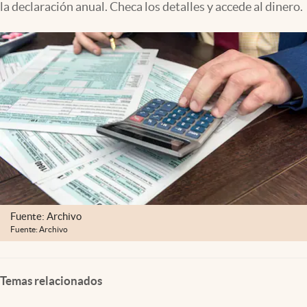
la declaración anual. Checa los detalles y accede al dinero.
Clima
Espiritualidad
Mediakit
abre en nueva pestaña
México
Fuente: Archivo
Fuente: Archivo
Temas relacionados