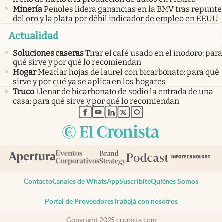
Minería
Peñoles lidera ganancias en la BMV tras repunte
del oro y la plata por débil indicador de empleo en EEUU
Actualidad
Soluciones caseras
Tirar el café usado en el inodoro: para
qué sirve y por qué lo recomiendan
Hogar
Mezclar hojas de laurel con bicarbonato: para qué
sirve y por qué ya se aplica en los hogares
Truco
Llenar de bicarbonato de sodio la entrada de una
casa: para qué sirve y por qué lo recomiendan
abre en nueva pestaña
abre en nueva pestaña
abre en nueva pestaña
abre en nueva pestaña
abre en nueva pestaña
Contacto
Canales de WhatsApp
Suscribite
Quiénes Somos
Portal de Proveedores
Trabajá con nosotros
Copyright 2025 cronista.com