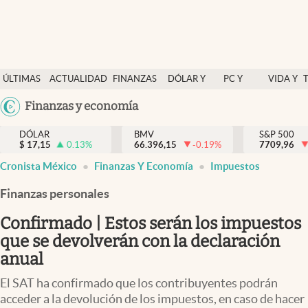
Últimas Noticias
ÚLTIMAS
ACTUALIDAD
FINANZAS
DÓLAR Y
PC Y
VIDA Y
Actualidad
NOTICIAS
Y
MERCADOS
CELULAR
ESTILO
Argentina
Finanzas y economía
Finanzas y economía
ECONOMÍA
España
Dólar y mercados
DÓLAR
BMV
S&P 500
$
17,15
0.13
%
66.396,15
-0.19
%
México
7709,96
Internacionales
Cronista México
Finanzas Y Economía
Impuestos
USA
Opinión
Colombia
Finanzas personales
Uruguay
Brand Strategy
Confirmado | Estos serán los impuestos
Pc y celular
que se devolverán con la declaración
anual
Vida y estilo
El SAT ha confirmado que los contribuyentes podrán
Tv
acceder a la devolución de los impuestos, en caso de hacer