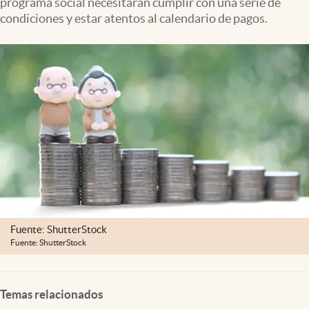
programa social necesitarán cumplir con una serie de
Clima
condiciones y estar atentos al calendario de pagos.
Espiritualidad
Mediakit
abre en nueva pestaña
México
Fuente: ShutterStock
Fuente: ShutterStock
Temas relacionados