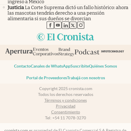
ingreso a México
Justicia
La Corte Suprema dictó un fallo histórico: ahora
las mascotas tendrán derecho a una pensión
alimentaria si sus dueños se divorcian
abre en nueva pestaña
abre en nueva pestaña
abre en nueva pestaña
abre en nueva pestaña
abre en nueva pestaña
Contacto
Canales de WhatsApp
Suscribite
Quiénes Somos
Portal de Proveedores
Trabajá con nosotros
Copyright 2025 cronista.com
Todos los derechos reservados
Términos y condiciones
Privacidad
Consentimiento
Tel:
+54 11 7078-3270
cronista.com
es propiedad de El Cronista Comercial S.A Registro de