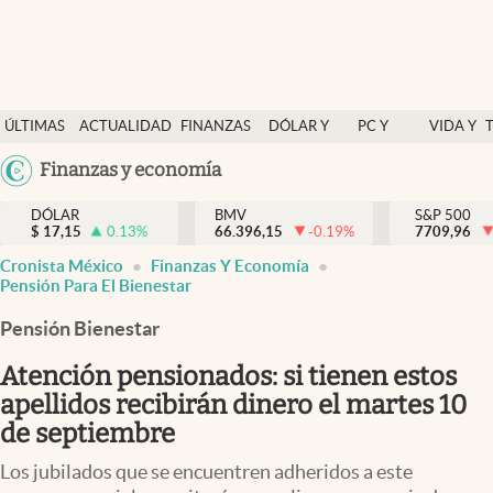
Últimas Noticias
ÚLTIMAS
ACTUALIDAD
FINANZAS
DÓLAR Y
PC Y
VIDA Y
Actualidad
NOTICIAS
Y
MERCADOS
CELULAR
ESTILO
Argentina
Finanzas y economía
Finanzas y economía
ECONOMÍA
España
Dólar y mercados
DÓLAR
BMV
S&P 500
$
17,15
0.13
%
66.396,15
-0.19
%
México
7709,96
Internacionales
Cronista México
Finanzas Y Economía
USA
Pensión Para El Bienestar
Opinión
Colombia
Pensión Bienestar
Uruguay
Brand Strategy
Atención pensionados: si tienen estos
Pc y celular
apellidos recibirán dinero el martes 10
Vida y estilo
de septiembre
Tv
Los jubilados que se encuentren adheridos a este